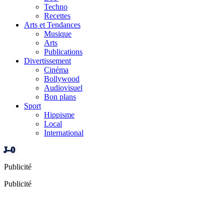
Techno
Recettes
Arts et Tendances
Musique
Arts
Publications
Divertissement
Cinéma
Bollywood
Audiovisuel
Bon plans
Sport
Hippisme
Local
International
J–0
Publicité
Publicité