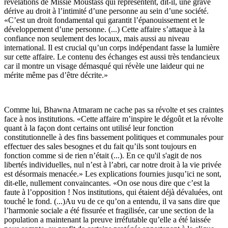
révélations de Missie Moustass qui représentent, dit-il, une grave
dérive au droit à l’intimité d’une personne au sein d’une société.
«C’est un droit fondamental qui garantit l’épanouissement et le
développement d’une personne. (...) Cette affaire s’attaque à la
confiance non seulement des locaux, mais aussi au niveau
international. Il est crucial qu’un corps indépendant fasse la lumière
sur cette affaire. Le contenu des échanges est aussi très tendancieux
car il montre un visage démasqué qui révèle une laideur qui ne
mérite même pas d’être décrite.»
Comme lui, Bhawna Atmaram ne cache pas sa révolte et ses craintes
face à nos institutions. «Cette affaire m’inspire le dégoût et la révolte
quant à la façon dont certains ont utilisé leur fonction
constitutionnelle à des fins bassement politiques et communales pour
effectuer des sales besognes et du fait qu’ils sont toujours en
fonction comme si de rien n’était (...). En ce qu'il s'agit de nos
libertés individuelles, nul n’est à l’abri, car notre droit à la vie privée
est désormais menacée.» Les explications fournies jusqu’ici ne sont,
dit-elle, nullement convaincantes. «On ose nous dire que c’est la
faute à l’opposition ! Nos institutions, qui étaient déjà dévaluées, ont
touché le fond. (...)Au vu de ce qu’on a entendu, il va sans dire que
l’harmonie sociale a été fissurée et fragilisée, car une section de la
population a maintenant la preuve irréfutable qu’elle a été laissée