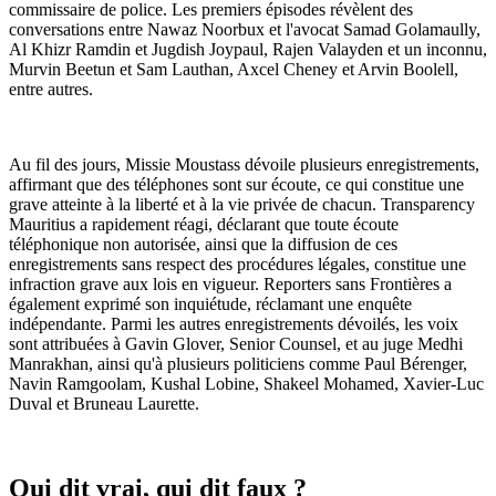
commissaire de police. Les premiers épisodes révèlent des
conversations entre Nawaz Noorbux et l'avocat Samad Golamaully,
Al Khizr Ramdin et Jugdish Joypaul, Rajen Valayden et un inconnu,
Murvin Beetun et Sam Lauthan, Axcel Cheney et Arvin Boolell,
entre autres.
Au fil des jours, Missie Moustass dévoile plusieurs enregistrements,
affirmant que des téléphones sont sur écoute, ce qui constitue une
grave atteinte à la liberté et à la vie privée de chacun. Transparency
Mauritius a rapidement réagi, déclarant que toute écoute
téléphonique non autorisée, ainsi que la diffusion de ces
enregistrements sans respect des procédures légales, constitue une
infraction grave aux lois en vigueur. Reporters sans Frontières a
également exprimé son inquiétude, réclamant une enquête
indépendante. Parmi les autres enregistrements dévoilés, les voix
sont attribuées à Gavin Glover, Senior Counsel, et au juge Medhi
Manrakhan, ainsi qu'à plusieurs politiciens comme Paul Bérenger,
Navin Ramgoolam, Kushal Lobine, Shakeel Mohamed, Xavier-Luc
Duval et Bruneau Laurette.
Qui dit vrai, qui dit faux ?