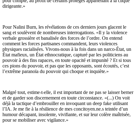
pour compte, au profit de certains protégés appartenant à la clique
dirigeante.»
Pour Nalini Burn, les révélations de ces derniers jours glacent le
sang et soulèvent de nombreuses interrogations. «Il y la violence
verbale grossière et banalisée des forces de l’ordre. On entend
comment les forces partisanes commandent, leurs violences
physiques racialisées. Vivons-nous à la fois dans un narco-État, un
État mafieux, un État ethnocratique, capturé par les politiciens au
pouvoir à des fins rapaces, en toute opacité et impunité ? Et si tous
ces pions du pouvoir, et pas que les opposants, sont écoutés, c’est
l’extrême paranoïa du pouvoir qui choque et inquiète.»
Malgré tout, estime-t-elle, il est important de ne pas se laisser berner
et de garder son discernement en toute circonstance. «(...) On voit
déjà la tactique d’embrouiller en invoquant un deep fake utilisant
l’IA. Je me fie à la résilience de mes concitoyen.ne.s teintée d’un
humour décapant, insolente, vivifiante, et sur leur colère maîtrisée,
pour se mobiliser avec vigilance.»