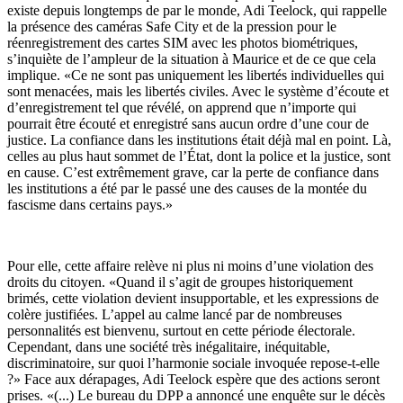
existe depuis longtemps de par le monde, Adi Teelock, qui rappelle
la présence des caméras Safe City et de la pression pour le
réenregistrement des cartes SIM avec les photos biométriques,
s’inquiète de l’ampleur de la situation à Maurice et de ce que cela
implique. «Ce ne sont pas uniquement les libertés individuelles qui
sont menacées, mais les libertés civiles. Avec le système d’écoute et
d’enregistrement tel que révélé, on apprend que n’importe qui
pourrait être écouté et enregistré sans aucun ordre d’une cour de
justice. La confiance dans les institutions était déjà mal en point. Là,
celles au plus haut sommet de l’État, dont la police et la justice, sont
en cause. C’est extrêmement grave, car la perte de confiance dans
les institutions a été par le passé une des causes de la montée du
fascisme dans certains pays.»
Pour elle, cette affaire relève ni plus ni moins d’une violation des
droits du citoyen. «Quand il s’agit de groupes historiquement
brimés, cette violation devient insupportable, et les expressions de
colère justifiées. L’appel au calme lancé par de nombreuses
personnalités est bienvenu, surtout en cette période électorale.
Cependant, dans une société très inégalitaire, inéquitable,
discriminatoire, sur quoi l’harmonie sociale invoquée repose-t-elle
?» Face aux dérapages, Adi Teelock espère que des actions seront
prises. «(...) Le bureau du DPP a annoncé une enquête sur le décès