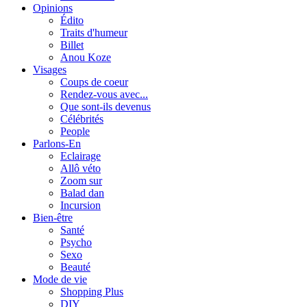
Opinions
Édito
Traits d'humeur
Billet
Anou Koze
Visages
Coups de coeur
Rendez-vous avec...
Que sont-ils devenus
Célébrités
People
Parlons-En
Eclairage
Allô véto
Zoom sur
Balad dan
Incursion
Bien-être
Santé
Psycho
Sexo
Beauté
Mode de vie
Shopping Plus
DIY