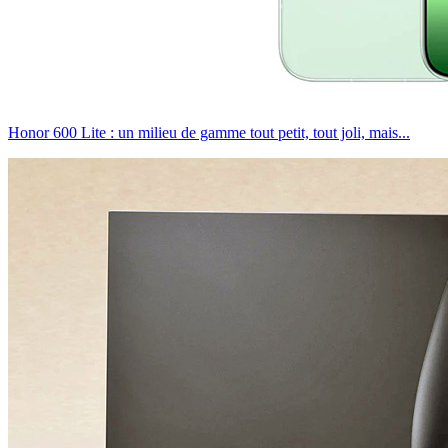
Honor 600 Lite : un milieu de gamme tout petit, tout joli, mais...