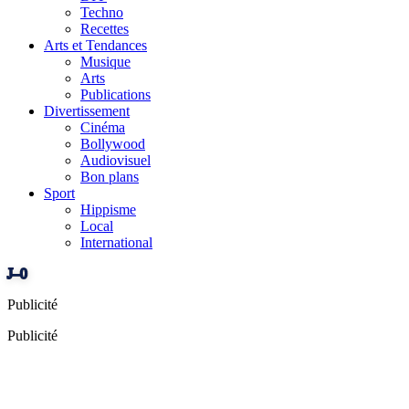
Techno
Recettes
Arts et Tendances
Musique
Arts
Publications
Divertissement
Cinéma
Bollywood
Audiovisuel
Bon plans
Sport
Hippisme
Local
International
J–0
Publicité
Publicité