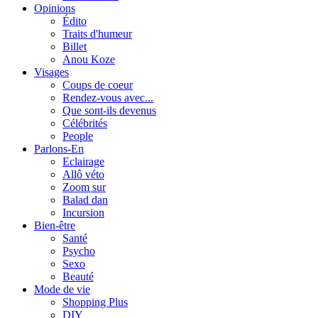
Opinions
Édito
Traits d'humeur
Billet
Anou Koze
Visages
Coups de coeur
Rendez-vous avec...
Que sont-ils devenus
Célébrités
People
Parlons-En
Eclairage
Allô véto
Zoom sur
Balad dan
Incursion
Bien-être
Santé
Psycho
Sexo
Beauté
Mode de vie
Shopping Plus
DIY