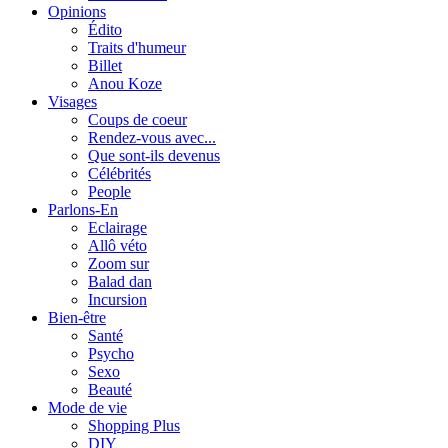
Opinions
Édito
Traits d'humeur
Billet
Anou Koze
Visages
Coups de coeur
Rendez-vous avec...
Que sont-ils devenus
Célébrités
People
Parlons-En
Eclairage
Allô véto
Zoom sur
Balad dan
Incursion
Bien-être
Santé
Psycho
Sexo
Beauté
Mode de vie
Shopping Plus
DIY