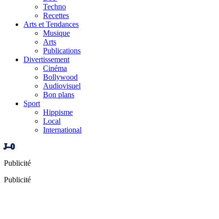
Techno
Recettes
Arts et Tendances
Musique
Arts
Publications
Divertissement
Cinéma
Bollywood
Audiovisuel
Bon plans
Sport
Hippisme
Local
International
J–0
Publicité
Publicité