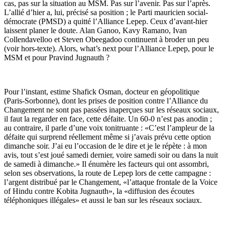
cas, pas sur la situation au MSM. Pas sur l’avenir. Pas sur l’après.
L’allié d’hier a, lui, précisé sa position ; le Parti mauricien social-
démocrate (PMSD) a quitté l’Alliance Lepep. Ceux d’avant-hier
laissent planer le doute. Alan Ganoo, Kavy Ramano, Ivan
Collendavelloo et Steven Obeegadoo continuent à broder un peu
(voir hors-texte). Alors, what’s next pour l’Alliance Lepep, pour le
MSM et pour Pravind Jugnauth ?
Pour l’instant, estime Shafick Osman, docteur en géopolitique
(Paris-Sorbonne), dont les prises de position contre l’Alliance du
Changement ne sont pas passées inaperçues sur les réseaux sociaux,
il faut la regarder en face, cette défaite. Un 60-0 n’est pas anodin ;
au contraire, il parle d’une voix tonitruante : «C’est l’ampleur de la
défaite qui surprend réellement même si j’avais prévu cette option
dimanche soir. J’ai eu l’occasion de le dire et je le répète : à mon
avis, tout s’est joué samedi dernier, voire samedi soir ou dans la nuit
de samedi à dimanche.» Il énumère les facteurs qui ont assombri,
selon ses observations, la route de Lepep lors de cette campagne :
l’argent distribué par le Changement, «l’attaque frontale de la Voice
of Hindu contre Kobita Jugnauth», la «diffusion des écoutes
téléphoniques illégales» et aussi le ban sur les réseaux sociaux.