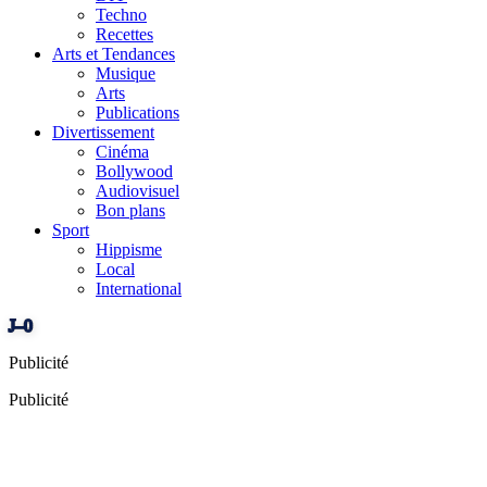
Techno
Recettes
Arts et Tendances
Musique
Arts
Publications
Divertissement
Cinéma
Bollywood
Audiovisuel
Bon plans
Sport
Hippisme
Local
International
J–0
Publicité
Publicité