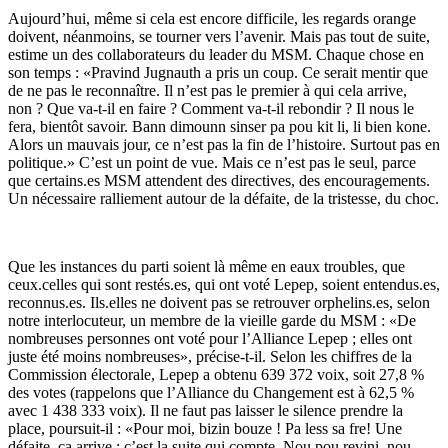
Aujourd’hui, même si cela est encore difficile, les regards orange
doivent, néanmoins, se tourner vers l’avenir. Mais pas tout de suite,
estime un des collaborateurs du leader du MSM. Chaque chose en
son temps : «Pravind Jugnauth a pris un coup. Ce serait mentir que
de ne pas le reconnaître. Il n’est pas le premier à qui cela arrive,
non ? Que va-t-il en faire ? Comment va-t-il rebondir ? Il nous le
fera, bientôt savoir. Bann dimounn sinser pa pou kit li, li bien kone.
Alors un mauvais jour, ce n’est pas la fin de l’histoire. Surtout pas en
politique.» C’est un point de vue. Mais ce n’est pas le seul, parce
que certains.es MSM attendent des directives, des encouragements.
Un nécessaire ralliement autour de la défaite, de la tristesse, du choc.
Que les instances du parti soient là même en eaux troubles, que
ceux.celles qui sont restés.es, qui ont voté Lepep, soient entendus.es,
reconnus.es. Ils.elles ne doivent pas se retrouver orphelins.es, selon
notre interlocuteur, un membre de la vieille garde du MSM : «De
nombreuses personnes ont voté pour l’Alliance Lepep ; elles ont
juste été moins nombreuses», précise-t-il. Selon les chiffres de la
Commission électorale, Lepep a obtenu 639 372 voix, soit 27,8 %
des votes (rappelons que l’Alliance du Changement est à 62,5 %
avec 1 438 333 voix). Il ne faut pas laisser le silence prendre la
place, poursuit-il : «Pour moi, bizin bouze ! Pa less sa fre! Une
défaite, ça arrive ; c’est la suite qui compte. Nou pou revini, nou.