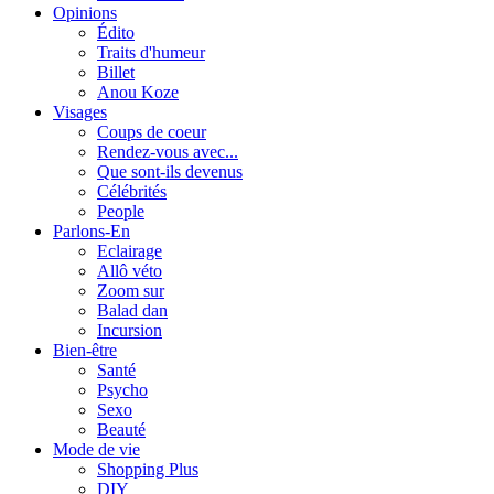
Opinions
Édito
Traits d'humeur
Billet
Anou Koze
Visages
Coups de coeur
Rendez-vous avec...
Que sont-ils devenus
Célébrités
People
Parlons-En
Eclairage
Allô véto
Zoom sur
Balad dan
Incursion
Bien-être
Santé
Psycho
Sexo
Beauté
Mode de vie
Shopping Plus
DIY