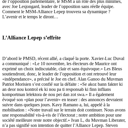
de l’opposition parlementaire, le MSM a un rôle des plus minimes,
avec Joe Lesjongard, leader de l’opposition sans réelle équipe.
Comment le MSM-Alliance Lepep trouvera sa dynamique ?
L’avenir et le temps le diront…
L’Alliance Lepep s’effrite
D’abord le PMSD, récent allié, a claqué la porte. Xavier-Luc Duval
a communiqué : «Le 10 novembre, les électeurs de Maurice ont
exprimé un choix indiscutable, clair et sans équivoque.» Les Bleus
soutiendront, donc, le leader de l’opposition et ont retrouvé leur
«indépendance», a précisé le Joe en chef. Alan Ganoo du Muvman
Patriot Morisien s’est confié sur la défaite : «Se akoz bann fakter ki
an deor nou kontrol ek ki nou pa ti responsab ki finn inflians
komportman lelektora de nou pei dan zot swa.» Il a également
évoqué son «plan pour l’avenir» en teaser : des annonces devraient
suivre dans quelques jours. Kavy Ramano a, lui, appelé à la
mobilisation : «Notre travail sur le terrain doit continuer. Nous avons
une responsabilité vis-à-vis de l’électorat ; notre ambition pour une
société meilleure reste notre objectif.» Ivan L, du Muvman Liberater,
n’a pas signifié son intention de quitter l’Alliance Lepep. Steven