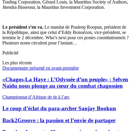
Trading Corporation, Gérard Louis, la Mauritius Society of Authors,
Jitendra Bissessur, la Mauritius Investment Corporation.
Le président s’en va.
Le mandat de Pradeep Roopun, président de
la République, ainsi que celui d’Eddy Boissézon, vice-président, se
termine le 2 décembre. Who’s next pour ces postes constitutionnels ?
Plusieurs noms circulent pour l’instant…
Publicité
Les plus récents
Documentaire présenté en avant-première
«Chagos-La Haye : L’Odyssée d’un peuple» : Selven
Naidu nous plonge au cœur du combat chagossien
Championnat d’Afrique de tir à l’arc
Le coup d’éclat du para-archer Sanjay Bookun
Back2Groove : la passion et l’envie de partager