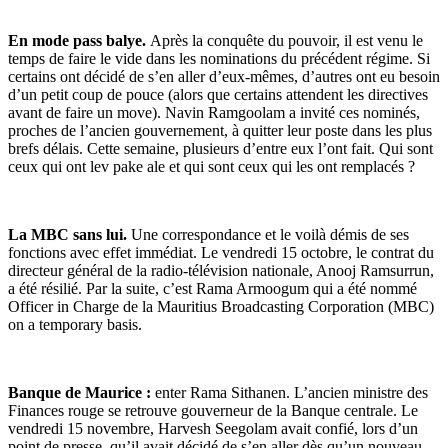
En mode pass balye.
Après la conquête du pouvoir, il est venu le
temps de faire le vide dans les nominations du précédent régime. Si
certains ont décidé de s’en aller d’eux-mêmes, d’autres ont eu besoin
d’un petit coup de pouce (alors que certains attendent les directives
avant de faire un move). Navin Ramgoolam a invité ces nominés,
proches de l’ancien gouvernement, à quitter leur poste dans les plus
brefs délais. Cette semaine, plusieurs d’entre eux l’ont fait. Qui sont
ceux qui ont lev pake ale et qui sont ceux qui les ont remplacés ?
La MBC sans lui.
Une correspondance et le voilà démis de ses
fonctions avec effet immédiat. Le vendredi 15 octobre, le contrat du
directeur général de la radio-télévision nationale, Anooj Ramsurrun,
a été résilié. Par la suite, c’est Rama Armoogum qui a été nommé
Officer in Charge de la Mauritius Broadcasting Corporation (MBC)
on a temporary basis.
Banque de Maurice :
enter Rama Sithanen. L’ancien ministre des
Finances rouge se retrouve gouverneur de la Banque centrale. Le
vendredi 15 novembre, Harvesh Seegolam avait confié, lors d’un
point de presse, qu’il avait décidé de s’en aller dès qu’un nouveau