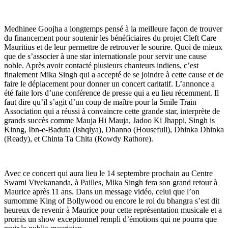
Medhinee Goojha a longtemps pensé à la meilleure façon de trouver
du financement pour soutenir les bénéficiaires du projet Cleft Care
Mauritius et de leur permettre de retrouver le sourire. Quoi de mieux
que de s’associer à une star internationale pour servir une cause
noble. Après avoir contacté plusieurs chanteurs indiens, c’est
finalement Mika Singh qui a accepté de se joindre à cette cause et de
faire le déplacement pour donner un concert caritatif. L’annonce a
été faite lors d’une conférence de presse qui a eu lieu récemment. Il
faut dire qu’il s’agit d’un coup de maître pour la Smile Train
Association qui a réussi à convaincre cette grande star, interprète de
grands succès comme Mauja Hi Mauja, Jadoo Ki Jhappi, Singh is
Kinng, Ibn-e-Baduta (Ishqiya), Dhanno (Housefull), Dhinka Dhinka
(Ready), et Chinta Ta Chita (Rowdy Rathore).
Avec ce concert qui aura lieu le 14 septembre prochain au Centre
Swami Vivekananda, à Pailles, Mika Singh fera son grand retour à
Maurice après 11 ans. Dans un message vidéo, celui que l’on
surnomme King of Bollywood ou encore le roi du bhangra s’est dit
heureux de revenir à Maurice pour cette représentation musicale et a
promis un show exceptionnel rempli d’émotions qui ne pourra que