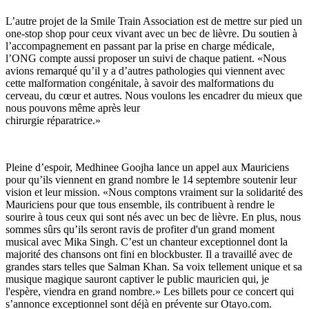
L’autre projet de la Smile Train Association est de mettre sur pied un
one-stop shop pour ceux vivant avec un bec de lièvre. Du soutien à
l’accompagnement en passant par la prise en charge médicale,
l’ONG compte aussi proposer un suivi de chaque patient. «Nous
avions remarqué qu’il y a d’autres pathologies qui viennent avec
cette malformation congénitale, à savoir des malformations du
cerveau, du cœur et autres. Nous voulons les encadrer du mieux que
nous pouvons même après leur
chirurgie réparatrice.»
Pleine d’espoir, Medhinee Goojha lance un appel aux Mauriciens
pour qu’ils viennent en grand nombre le 14 septembre soutenir leur
vision et leur mission. «Nous comptons vraiment sur la solidarité des
Mauriciens pour que tous ensemble, ils contribuent à rendre le
sourire à tous ceux qui sont nés avec un bec de lièvre. En plus, nous
sommes sûrs qu’ils seront ravis de profiter d'un grand moment
musical avec Mika Singh. C’est un chanteur exceptionnel dont la
majorité des chansons ont fini en blockbuster. Il a travaillé avec de
grandes stars telles que Salman Khan. Sa voix tellement unique et sa
musique magique sauront captiver le public mauricien qui, je
l'espère, viendra en grand nombre.» Les billets pour ce concert qui
s’annonce exceptionnel sont déjà en prévente sur Otayo.com.