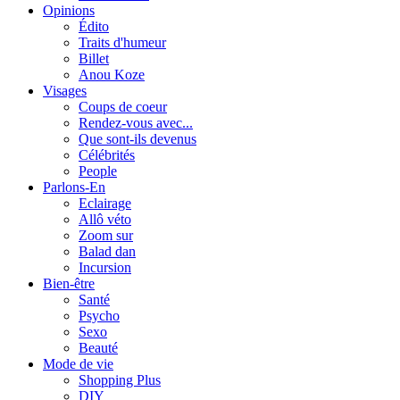
Opinions
Édito
Traits d'humeur
Billet
Anou Koze
Visages
Coups de coeur
Rendez-vous avec...
Que sont-ils devenus
Célébrités
People
Parlons-En
Eclairage
Allô véto
Zoom sur
Balad dan
Incursion
Bien-être
Santé
Psycho
Sexo
Beauté
Mode de vie
Shopping Plus
DIY