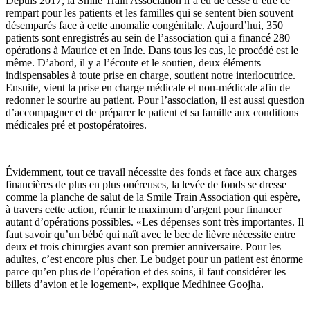
Depuis 2017, la Smile Train Association n’a eu de cesse d’être ce
rempart pour les patients et les familles qui se sentent bien souvent
désemparés face à cette anomalie congénitale. Aujourd’hui, 350
patients sont enregistrés au sein de l’association qui a financé 280
opérations à Maurice et en Inde. Dans tous les cas, le procédé est le
même. D’abord, il y a l’écoute et le soutien, deux éléments
indispensables à toute prise en charge, soutient notre interlocutrice.
Ensuite, vient la prise en charge médicale et non-médicale afin de
redonner le sourire au patient. Pour l’association, il est aussi question
d’accompagner et de préparer le patient et sa famille aux conditions
médicales pré et postopératoires.
Évidemment, tout ce travail nécessite des fonds et face aux charges
financières de plus en plus onéreuses, la levée de fonds se dresse
comme la planche de salut de la Smile Train Association qui espère,
à travers cette action, réunir le maximum d’argent pour financer
autant d’opérations possibles. «Les dépenses sont très importantes. Il
faut savoir qu’un bébé qui naît avec le bec de lièvre nécessite entre
deux et trois chirurgies avant son premier anniversaire. Pour les
adultes, c’est encore plus cher. Le budget pour un patient est énorme
parce qu’en plus de l’opération et des soins, il faut considérer les
billets d’avion et le logement», explique Medhinee Goojha.