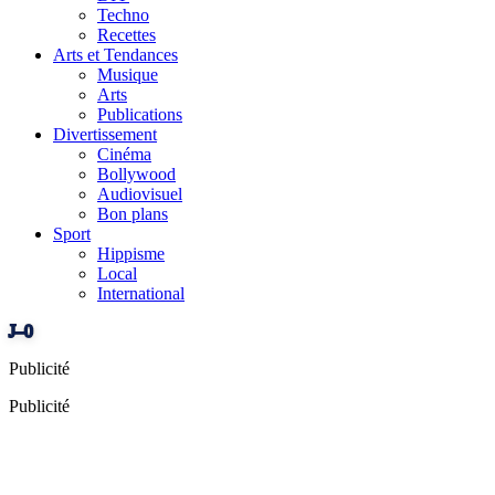
Techno
Recettes
Arts et Tendances
Musique
Arts
Publications
Divertissement
Cinéma
Bollywood
Audiovisuel
Bon plans
Sport
Hippisme
Local
International
J–0
Publicité
Publicité