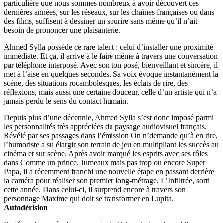
particulière que nous sommes nombreux à avoir découvert ces
dernières années, sur les réseaux, sur les chaînes françaises ou dans
des films, suffisent à dessiner un sourire sans même qu’il n’ait
besoin de prononcer une plaisanterie.
Ahmed Sylla possède ce rare talent : celui d’installer une proximité
immédiate. Et ça, il arrive à le faire même à travers une conversation
par téléphone interposé. Avec son ton posé, bienveillant et sincère, il
met à l’aise en quelques secondes. Sa voix évoque instantanément la
scène, des situations rocambolesques, les éclats de rire, des
réflexions, mais aussi une certaine douceur, celle d’un artiste qui n’a
jamais perdu le sens du contact humain.
Depuis plus d’une décennie, Ahmed Sylla s’est donc imposé parmi
les personnalités très appréciées du paysage audiovisuel français.
Révélé par ses passages dans l’émission On n’demande qu’à en rire,
l’humoriste a su élargir son terrain de jeu en multipliant les succès au
cinéma et sur scène. Après avoir marqué les esprits avec ses rôles
dans Comme un prince, Jumeaux mais pas trop ou encore Super
Papa, il a récemment franchi une nouvelle étape en passant derrière
la caméra pour réaliser son premier long-métrage, L’Infiltrée, sorti
cette année. Dans celui-ci, il surprend encore à travers son
personnage Maxime qui doit se transformer en Lupita.
Autodérision