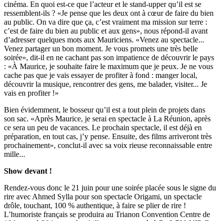
cinéma. En quoi est-ce que l’acteur et le stand-upper qu’il est se
ressemblent-ils ? «Je pense que les deux ont à cœur de faire du bien
au public. On va dire que ça, c’est vraiment ma mission sur terre :
c’est de faire du bien au public et aux gens», nous répond-il avant
d’adresser quelques mots aux Mauriciens. «Venez au spectacle...
Venez partager un bon moment. Je vous promets une très belle
soirée», dit-il en ne cachant pas son impatience de découvrir le pays
: «À Maurice, je souhaite faire le maximum que je peux. Je ne vous
cache pas que je vais essayer de profiter à fond : manger local,
découvrir la musique, rencontrer des gens, me balader, visiter... Je
vais en profiter !»
Bien évidemment, le bosseur qu’il est a tout plein de projets dans
son sac. «Après Maurice, je serai en spectacle à La Réunion, après
ce sera un peu de vacances. Le prochain spectacle, il est déjà en
préparation, en tout cas, j’y pense. Ensuite, des films arriveront très
prochainement», conclut-il avec sa voix rieuse reconnaissable entre
mille...
Show devant !
Rendez-vous donc le 21 juin pour une soirée placée sous le signe du
rire avec Ahmed Sylla pour son spectacle Origami, un spectacle
drôle, touchant, 100 % authentique, à faire se plier de rire !
L’humoriste français se produira au Trianon Convention Centre de