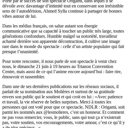
Porté par le succès de son spectacle Origami, dans lequel il se
dévoile avec davantage d’intimité tout en conservant son irrésistible
sens de l’autodérision, Ahmed Sylla continue à partager de bonnes
vibes autour de lui.
Dans les médias français, on salue autant son énergie
communicative que sa capacité à toucher un public très large, toutes
générations confondues. Humble malgré sa notoriété, travailleur
acharné derrière son apparente décontraction, il cultive une image
rare dans le monde du spectacle : celle d’un artiste populaire qui fait
presque l’unanimité.
Pour notre rencontre, il nous parle de son spectacle à venir chez
nous, le dimanche 21 juin à 19 heures au Trianon Convention
Centre, mais aussi de ce qui l’anime encore aujourd’hui : faire rire,
émouvoir et rassembler.
Dans une de ses dernières publications sur les réseaux sociaux, il
parlait de sa nomination aux Molières et surtout de sa gratitude
envers son public qui le soutient et qui croit en lui : «Avec patience
et travail, la vie réserve de belles surprises. Merci à toutes les
personnes qui ont voté pour que ce spectacle, NDLR : Origami, soit
parmi les nommés aux @lesmolieres, c’est un honneur. Et comment
ne pas vous remercier, vous, le public, sans qui tout ça n’existerait
pas, votre soutien, vos encouragements, votre amour, c’est ce qu’il y
a de plus précieux...»