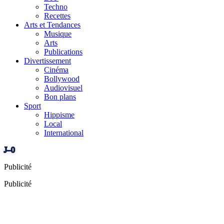
Techno
Recettes
Arts et Tendances
Musique
Arts
Publications
Divertissement
Cinéma
Bollywood
Audiovisuel
Bon plans
Sport
Hippisme
Local
International
J–0
Publicité
Publicité