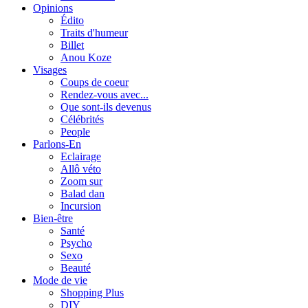
Opinions
Édito
Traits d'humeur
Billet
Anou Koze
Visages
Coups de coeur
Rendez-vous avec...
Que sont-ils devenus
Célébrités
People
Parlons-En
Eclairage
Allô véto
Zoom sur
Balad dan
Incursion
Bien-être
Santé
Psycho
Sexo
Beauté
Mode de vie
Shopping Plus
DIY