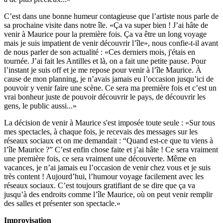
C’est dans une bonne humeur contagieuse que l’artiste nous parle de
sa prochaine visite dans notre île. «Ça va super bien ! J’ai hâte de
venir à Maurice pour la première fois. Ça va être un long voyage
mais je suis impatient de venir découvrir l’île», nous confie-t-il avant
de nous parler de son actualité : «Ces derniers mois, j'étais en
tournée. J’ai fait les Antilles et là, on a fait une petite pause. Pour
l’instant je suis off et je me repose pour venir à l’île Maurice. À
cause de mon planning, je n’avais jamais eu l’occasion jusqu’ici de
pouvoir y venir faire une scène. Ce sera ma première fois et c’est un
vrai bonheur juste de pouvoir découvrir le pays, de découvrir les
gens, le public aussi...»
La décision de venir à Maurice s'est imposée toute seule : «Sur tous
mes spectacles, à chaque fois, je recevais des messages sur les
réseaux sociaux et on me demandait : “Quand est-ce que tu viens à
l’île Maurice ?” C’est enfin chose faite et j’ai hâte ! Ce sera vraiment
une première fois, ce sera vraiment une découverte. Même en
vacances, je n’ai jamais eu l’occasion de venir chez vous et je suis
très content ! Aujourd’hui, l’humour voyage facilement avec les
réseaux sociaux. C’est toujours gratifiant de se dire que ça va
jusqu’à des endroits comme l’île Maurice, où on peut venir remplir
des salles et présenter son spectacle.»
Improvisation