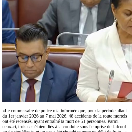
«Le commissaire de police m'a informée que, pour la période allant
du 1er janvier 2026 au 7 mai 2026, 48 accidents de la route mortels
ont été recensés, ayant entraîné la mort de 51 personnes. Parmi
ceux-ci, trois cas étaient liés à la conduite sous l'emprise de l'alcool
ou de stupéfiants, et un cas a été signalé comme un délit de fuite... »