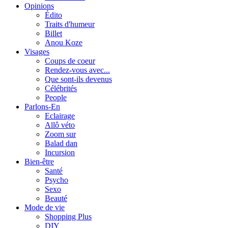
Opinions
Édito
Traits d'humeur
Billet
Anou Koze
Visages
Coups de coeur
Rendez-vous avec...
Que sont-ils devenus
Célébrités
People
Parlons-En
Eclairage
Allô véto
Zoom sur
Balad dan
Incursion
Bien-être
Santé
Psycho
Sexo
Beauté
Mode de vie
Shopping Plus
DIY