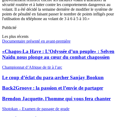
sécurité routière et à lutter contre les comportements dangereux au
volant. Il a été décidé la semaine dernière de modifier le système de
points de pénalité en faisant passer le nombre de points infligés pour
l'utilisation du téléphone au volant de 3 à 6 à 5 à 10.»
Publicité
Les plus récents
Documentaire présenté en avant-première
«Chagos-La Haye : L’Odyssée d’un peuple» : Selven
Naidu nous plonge au cœur du combat chagossien
Championnat d’Afrique de tir à l’arc
Le coup d’éclat du para-archer Sanjay Bookun
Back2Groove : la passion et l’envie de partager
Brendon Jacquette, l’homme qui vous fera chanter
Shotokan – Examen de passage de grade