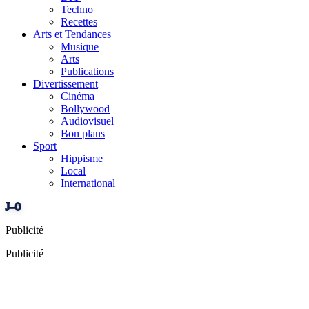
Techno
Recettes
Arts et Tendances
Musique
Arts
Publications
Divertissement
Cinéma
Bollywood
Audiovisuel
Bon plans
Sport
Hippisme
Local
International
J–0
Publicité
Publicité