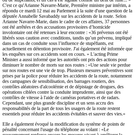
C'est ce qu'Arianne Navarre-Marie, Première ministre par intérim, a
répondu ce mardi 12 mai au Parlement à la suite d'une question de la
députée Annabelle Savabaddy sur les accidents de la route. Selon
Arianne Navarre-Marie, dans le cadre de ces affaires, 37 personnes
ont été arrêtées et des accusations provisoires d’homicide
involontaire ont été retenues à leur encontre : «36 prévenus ont été
libérés sous caution avec conditions, tandis qu’un prévenu, impliqué
dans un cas de conduite sous l’influence de stupéfiants, est
actuellement en détention provisoire. J'ai également été informée que
les enquêtes sur ces accidents sont en cours. » L'acting Prime
Minister a aussi informé que les autorités ont pris des actions pour
diminuer le nombre de morts sur nos routes : «Une seule vie perdue
sur nos routes est une vie de trop. Plusieurs mesures préventives sont
prises par la police pour réduire les accidents de la route, notamment
des campagnes de sensibilisation, des barrages routiers, des
contrôles aléatoires d'alcoolémie et de dépistage de drogues, des
opérations ciblées contre la conduite imprudente, ainsi que des
contrôles de vitesse à l'aide de caméras portatives et de radars.
Cependant, une plus grande discipline et un sens accru des
responsabilités de la part de tous les usagers de la route restent
essentiels pour réduire les accidents évitables et sauver des vies.»
Elle a également évoqué la modification du système de points de
pénalité concernant l'usage du téléphone au volant : «Le
gouvernement renforce encore les mesures visant à améliorer la