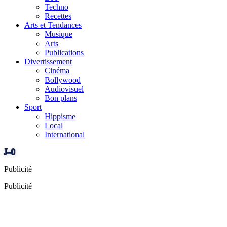
Techno
Recettes
Arts et Tendances
Musique
Arts
Publications
Divertissement
Cinéma
Bollywood
Audiovisuel
Bon plans
Sport
Hippisme
Local
International
J–0
Publicité
Publicité