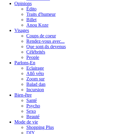
Opinions
Édito
Traits d'humeur
Billet
Anou Koze
Visages
Coups de coeur
Rendez-vous avec...
Que sont-ils devenus
Célébrités
People
Parlons-En
Eclairage
Allô véto
Zoom sur
Balad dan
Incursion
Bien-être
Santé
Psycho
Sexo
Beauté
Mode de vie
Shopping Plus
DIY