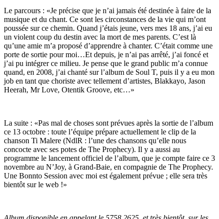
Le parcours : «Je précise que je n’ai jamais été destinée à faire de la
musique et du chant. Ce sont les circonstances de la vie qui m’ont
poussée sur ce chemin. Quand j’étais jeune, vers mes 18 ans, j’ai eu
un violent coup du destin avec la mort de mes parents. C’est là
qu’une amie m’a proposé d’apprendre à chanter. C’était comme une
porte de sortie pour moi…Et depuis, je n’ai pas arrêté, j’ai foncé et
j’ai pu intégrer ce milieu. Je pense que le grand public m’a connue
quand, en 2008, j’ai chanté sur l’album de Soul T, puis il y a eu mon
job en tant que choriste avec tellement d’artistes, Blakkayo, Jason
Heerah, Mr Love, Otentik Groove, etc…»
La suite : «Pas mal de choses sont prévues après la sortie de l’album
ce 13 octobre : toute l’équipe prépare actuellement le clip de la
chanson Ti Malere (NdlR : l’une des chansons qu’elle nous
concocte avec ses potes de The Prophecy). Il y a aussi au
programme le lancement officiel de l’album, que je compte faire ce 3
novembre au N’Joy, à Grand-Baie, en compagnie de The Prophecy.
Une Bonnto Session avec moi est également prévue ; elle sera très
bientôt sur le web !»
Album disponible en appelant le 5758 2625, et très bientôt, sur les