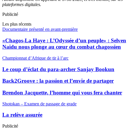
plateformes digitales.
Publicité
Les plus récents
Documentaire présenté en avant-première
«Chagos-La Haye : L’Odyssée d’un peuple» : Selven
Naidu nous plonge au cœur du combat chagossien
Championnat d’Afrique de tir à l’arc
Le coup d’éclat du para-archer Sanjay Bookun
Back2Groove : la passion et l’envie de partager
Brendon Jacquette, l’homme qui vous fera chanter
Shotokan – Examen de passage de grade
La relève assurée
Publicité