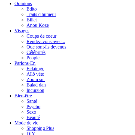
Opinions
Édito
Traits d'humeur
Billet
Anou Koze
Visages
Coups de coeur
Rendez-vous avec...
Que sont-ils devenus
Célébrités
People
Parlons-En
Eclairage
Allô véto
Zoom sur
Balad dan
Incursion
Bien-être
Santé
Psycho
Sexo
Beauté
Mode de vie
Shopping Plus
DIY