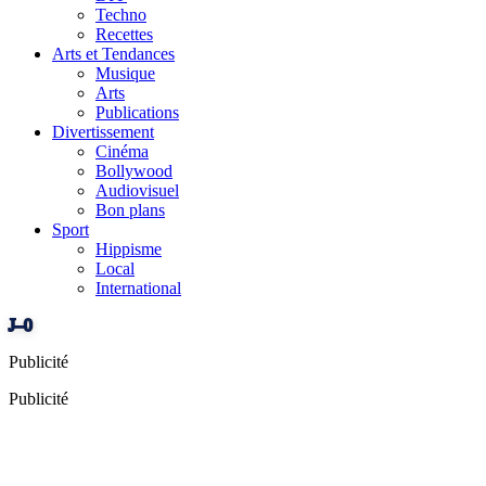
Techno
Recettes
Arts et Tendances
Musique
Arts
Publications
Divertissement
Cinéma
Bollywood
Audiovisuel
Bon plans
Sport
Hippisme
Local
International
J–0
Publicité
Publicité