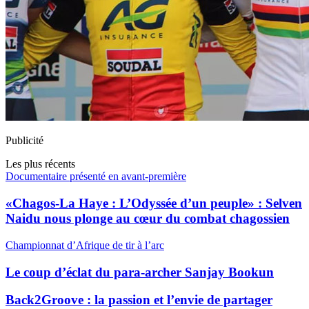
Publicité
Les plus récents
Documentaire présenté en avant-première
«Chagos-La Haye : L’Odyssée d’un peuple» : Selven
Naidu nous plonge au cœur du combat chagossien
Championnat d’Afrique de tir à l’arc
Le coup d’éclat du para-archer Sanjay Bookun
Back2Groove : la passion et l’envie de partager