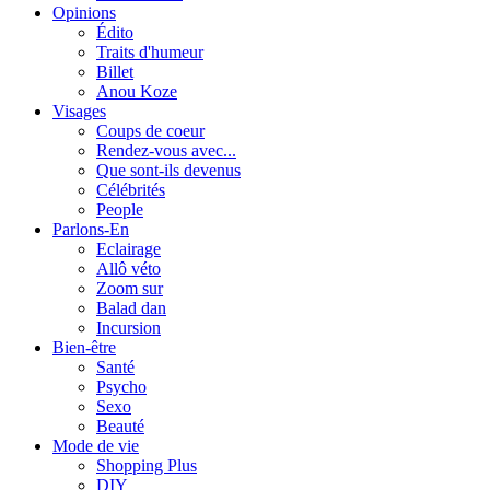
Opinions
Édito
Traits d'humeur
Billet
Anou Koze
Visages
Coups de coeur
Rendez-vous avec...
Que sont-ils devenus
Célébrités
People
Parlons-En
Eclairage
Allô véto
Zoom sur
Balad dan
Incursion
Bien-être
Santé
Psycho
Sexo
Beauté
Mode de vie
Shopping Plus
DIY