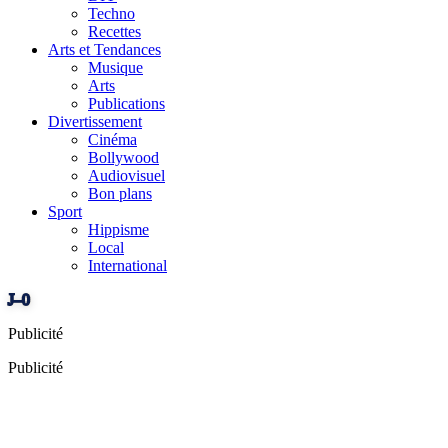
Techno
Recettes
Arts et Tendances
Musique
Arts
Publications
Divertissement
Cinéma
Bollywood
Audiovisuel
Bon plans
Sport
Hippisme
Local
International
J–0
Publicité
Publicité