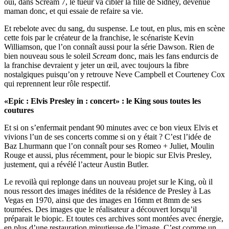
oui, dans Scream 7, le tueur va cibler la fille de Sidney, devenue
maman donc, et qui essaie de refaire sa vie.
Et rebelote avec du sang, du suspense. Le tout, en plus, mis en scène
cette fois par le créateur de la franchise, le scénariste Kevin
Williamson, que l’on connaît aussi pour la série Dawson. Rien de
bien nouveau sous le soleil
Scream
donc, mais les fans endurcis de
la franchise devraient y jeter un œil, avec toujours la fibre
nostalgiques puisqu’on y retrouve Neve Campbell et Courteney Cox
qui reprennent leur rôle respectif.
«Epic : Elvis Presley in : concert» : le King sous toutes les
coutures
Et si on s’enfermait pendant 90 minutes avec ce bon vieux Elvis et
vivions l’un de ses concerts comme si on y était ? C’est l’idée de
Baz Lhurmann que l’on connaît pour ses Romeo + Juliet, Moulin
Rouge et aussi, plus récemment, pour le biopic sur Elvis Presley,
justement, qui a révélé l’acteur Austin Butler.
Le revoilà qui replonge dans un nouveau projet sur le King, où il
nous ressort des images inédites de la résidence de Presley à Las
Vegas en 1970, ainsi que des images en 16mm et 8mm de ses
tournées. Des images que le réalisateur a découvert lorsqu’il
préparait le biopic. Et toutes ces archives sont montées avec énergie,
en plus d’une restauration minutieuse de l’image. C’est comme un