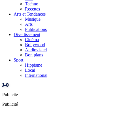
Techno
Recettes
Arts et Tendances
Musique
Arts
Publications
Divertissement
Cinéma
Bollywood
Audiovisuel
Bon plans
Sport
Hippisme
Local
International
J–0
Publicité
Publicité