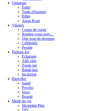
Opinions
Édito
Traits d'humeur
Billet
Anou Koze
Visages
Coups de coeur
Rendez-vous avec...
Que sont-ils devenus
Célébrités
People
Parlons-En
Eclairage
Allô véto
Zoom sur
Balad dan
Incursion
Bien-être
Santé
Psycho
Sexo
Beauté
Mode de vie
Shopping Plus
DIY