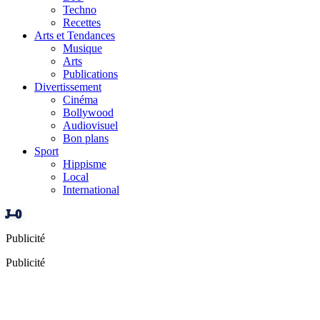
Techno
Recettes
Arts et Tendances
Musique
Arts
Publications
Divertissement
Cinéma
Bollywood
Audiovisuel
Bon plans
Sport
Hippisme
Local
International
J–0
Publicité
Publicité