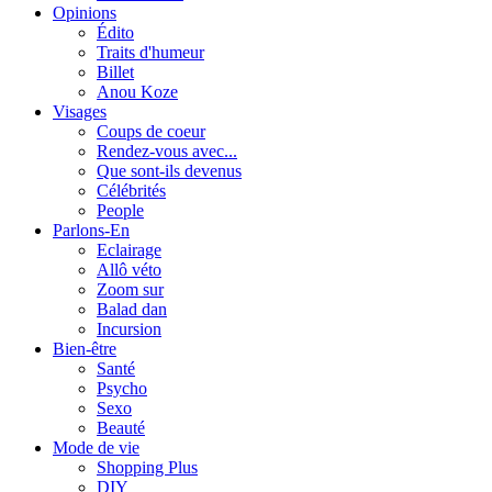
Opinions
Édito
Traits d'humeur
Billet
Anou Koze
Visages
Coups de coeur
Rendez-vous avec...
Que sont-ils devenus
Célébrités
People
Parlons-En
Eclairage
Allô véto
Zoom sur
Balad dan
Incursion
Bien-être
Santé
Psycho
Sexo
Beauté
Mode de vie
Shopping Plus
DIY