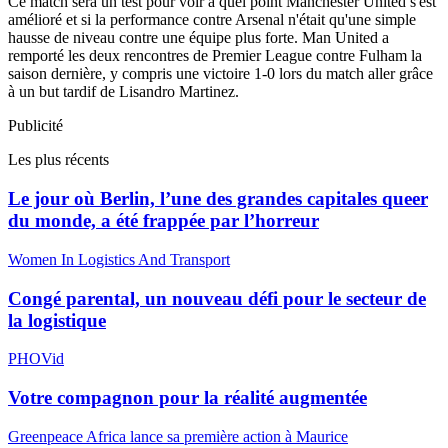
Ce match sera un test pour voir à quel point Manchester United s'est
amélioré et si la performance contre Arsenal n'était qu'une simple
hausse de niveau contre une équipe plus forte. Man United a
remporté les deux rencontres de Premier League contre Fulham la
saison dernière, y compris une victoire 1-0 lors du match aller grâce
à un but tardif de Lisandro Martinez.
Publicité
Les plus récents
Le jour où Berlin, l’une des grandes capitales queer
du monde, a été frappée par l’horreur
Women In Logistics And Transport
Congé parental, un nouveau défi pour le secteur de
la logistique
PHOVid
Votre compagnon pour la réalité augmentée
Greenpeace Africa lance sa première action à Maurice