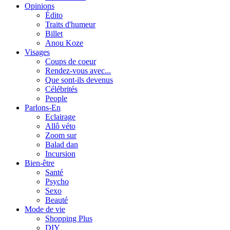
Opinions
Édito
Traits d'humeur
Billet
Anou Koze
Visages
Coups de coeur
Rendez-vous avec...
Que sont-ils devenus
Célébrités
People
Parlons-En
Eclairage
Allô véto
Zoom sur
Balad dan
Incursion
Bien-être
Santé
Psycho
Sexo
Beauté
Mode de vie
Shopping Plus
DIY