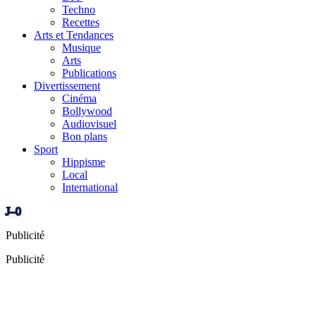
Techno
Recettes
Arts et Tendances
Musique
Arts
Publications
Divertissement
Cinéma
Bollywood
Audiovisuel
Bon plans
Sport
Hippisme
Local
International
J–0
Publicité
Publicité