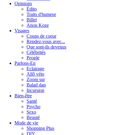
Opinions
Édito
Traits d'humeur
Billet
Anou Koze
Visages
Coups de coeur
Rendez-vous avec...
Que sont-ils devenus
Célébrités
People
Parlons-En
Eclairage
Allô véto
Zoom sur
Balad dan
Incursion
Bien-être
Santé
Psycho
Sexo
Beauté
Mode de vie
Shopping Plus
DIY