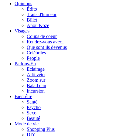
Opinions
Édito
Traits d'humeur
Billet
Anou Koze
Visages
Coups de coeur
Rendez-vous avec...
Que sont-ils devenus
Célébrités
People
Parlons-En
Eclairage
Allô véto
Zoom sur
Balad dan
Incursion
Bien-être
Santé
Psycho
Sexo
Beauté
Mode de vie
Shopping Plus
DIY