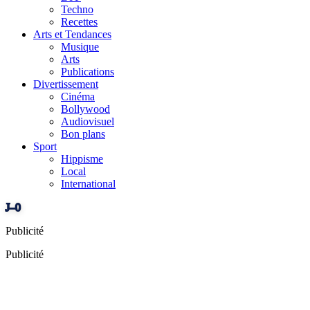
Techno
Recettes
Arts et Tendances
Musique
Arts
Publications
Divertissement
Cinéma
Bollywood
Audiovisuel
Bon plans
Sport
Hippisme
Local
International
J–0
Publicité
Publicité