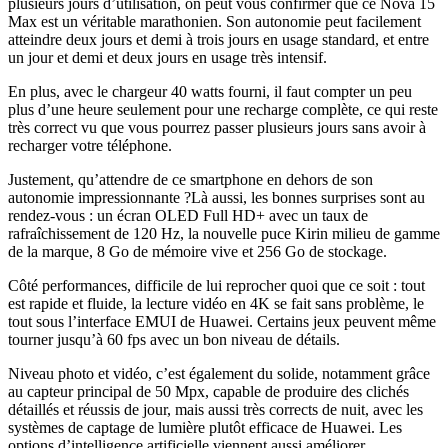
plusieurs jours d’utilisation, on peut vous confirmer que ce Nova 15
Max est un véritable marathonien. Son autonomie peut facilement
atteindre deux jours et demi à trois jours en usage standard, et entre
un jour et demi et deux jours en usage très intensif.
En plus, avec le chargeur 40 watts fourni, il faut compter un peu
plus d’une heure seulement pour une recharge complète, ce qui reste
très correct vu que vous pourrez passer plusieurs jours sans avoir à
recharger votre téléphone.
Justement, qu’attendre de ce smartphone en dehors de son
autonomie impressionnante ?Là aussi, les bonnes surprises sont au
rendez-vous : un écran OLED Full HD+ avec un taux de
rafraîchissement de 120 Hz, la nouvelle puce Kirin milieu de gamme
de la marque, 8 Go de mémoire vive et 256 Go de stockage.
Côté performances, difficile de lui reprocher quoi que ce soit : tout
est rapide et fluide, la lecture vidéo en 4K se fait sans problème, le
tout sous l’interface EMUI de Huawei. Certains jeux peuvent même
tourner jusqu’à 60 fps avec un bon niveau de détails.
Niveau photo et vidéo, c’est également du solide, notamment grâce
au capteur principal de 50 Mpx, capable de produire des clichés
détaillés et réussis de jour, mais aussi très corrects de nuit, avec les
systèmes de captage de lumière plutôt efficace de Huawei. Les
options d’intelligence artificielle viennent aussi améliorer