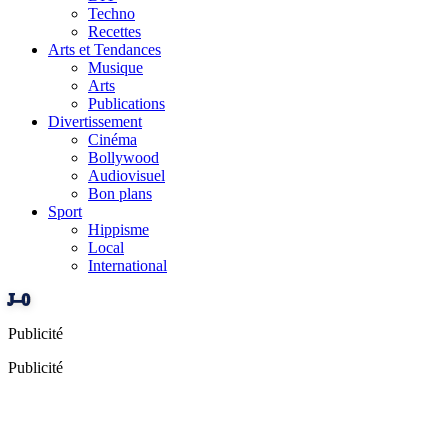
Techno
Recettes
Arts et Tendances
Musique
Arts
Publications
Divertissement
Cinéma
Bollywood
Audiovisuel
Bon plans
Sport
Hippisme
Local
International
J–0
Publicité
Publicité