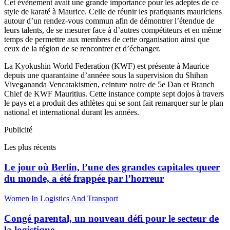
Cet évènement avait une grande importance pour les adeptes de ce
style de karaté à Maurice. Celle de réunir les pratiquants mauriciens
autour d’un rendez-vous commun afin de démontrer l’étendue de
leurs talents, de se mesurer face à d’autres compétiteurs et en même
temps de permettre aux membres de cette organisation ainsi que
ceux de la région de se rencontrer et d’échanger.
La Kyokushin World Federation (KWF) est présente à Maurice
depuis une quarantaine d’annéee sous la supervision du Shihan
Vivegananda Vencatakistnen, ceinture noire de 5e Dan et Branch
Chief de KWF Mauritius. Cette instance compte sept dojos à travers
le pays et a produit des athlètes qui se sont fait remarquer sur le plan
national et international durant les années.
Publicité
Les plus récents
Le jour où Berlin, l’une des grandes capitales queer
du monde, a été frappée par l’horreur
Women In Logistics And Transport
Congé parental, un nouveau défi pour le secteur de
la logistique