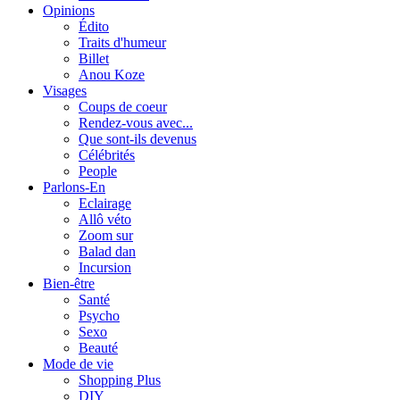
Opinions
Édito
Traits d'humeur
Billet
Anou Koze
Visages
Coups de coeur
Rendez-vous avec...
Que sont-ils devenus
Célébrités
People
Parlons-En
Eclairage
Allô véto
Zoom sur
Balad dan
Incursion
Bien-être
Santé
Psycho
Sexo
Beauté
Mode de vie
Shopping Plus
DIY