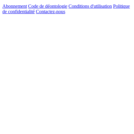
Abonnement
Code de déontologie
Conditions d'utilisation
Politique
de confidentialité
Contactez-nous