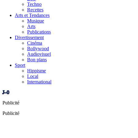
Techno
Recettes
Arts et Tendances
Musique
Arts
Publications
Divertissement
Cinéma
Bollywood
Audiovisuel
Bon plans
Sport
Hippisme
Local
International
J–0
Publicité
Publicité