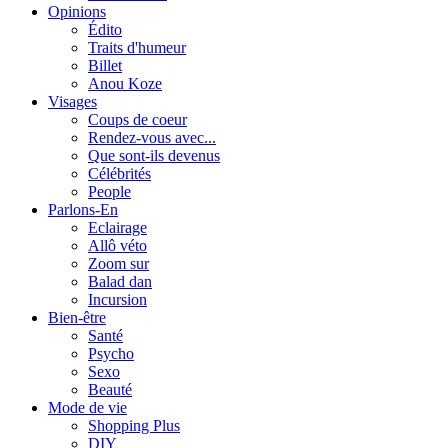
Opinions
Édito
Traits d'humeur
Billet
Anou Koze
Visages
Coups de coeur
Rendez-vous avec...
Que sont-ils devenus
Célébrités
People
Parlons-En
Eclairage
Allô véto
Zoom sur
Balad dan
Incursion
Bien-être
Santé
Psycho
Sexo
Beauté
Mode de vie
Shopping Plus
DIY