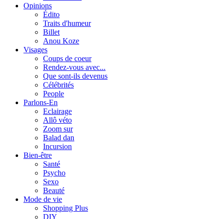
Opinions
Édito
Traits d'humeur
Billet
Anou Koze
Visages
Coups de coeur
Rendez-vous avec...
Que sont-ils devenus
Célébrités
People
Parlons-En
Eclairage
Allô véto
Zoom sur
Balad dan
Incursion
Bien-être
Santé
Psycho
Sexo
Beauté
Mode de vie
Shopping Plus
DIY