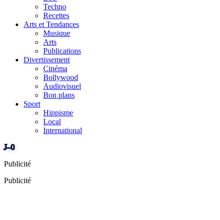
Techno
Recettes
Arts et Tendances
Musique
Arts
Publications
Divertissement
Cinéma
Bollywood
Audiovisuel
Bon plans
Sport
Hippisme
Local
International
J–0
Publicité
Publicité