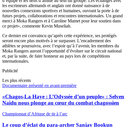
d’équipe et les liens d’amitié au sein du groupe. Les échanges avec
les escrimeurs allemands et anglais ont donné naissance à de
nouvelles connexions sportives et humaines, ouvrant la porte à de
futurs projets, collaborations et rencontres internationales. Un grand
merci à Moka Rangers et à Caroline Mamet pour leur soutien dans
ce projet», commente Kevin Museliah.
Ce dernier est convaincu qu’après cette expérience, ses protégés
seront encore plus motivés à se surpasser. L’encadrement des
athlètes se poursuivra, avec l’espoir qu’à l’avenir, les membres du
Moka Rangers auront l’opportunité d’évoluer sur le circuit national
et, par la suite, de faire honneur au pays lors de compétitions
internationales.
Publicité
Les plus récents
Documentaire présenté en avant-première
«Chagos-La Haye : L’Odyssée d’un peuple» : Selven
Naidu nous plonge au cœur du combat chagossien
Championnat d’Afrique de tir à l’arc
Le coup d’éclat du para-archer Sanjay Bookun