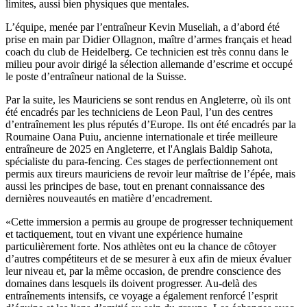
limites, aussi bien physiques que mentales.
L’équipe, menée par l’entraîneur Kevin Museliah, a d’abord été
prise en main par Didier Ollagnon, maître d’armes français et head
coach du club de Heidelberg. Ce technicien est très connu dans le
milieu pour avoir dirigé la sélection allemande d’escrime et occupé
le poste d’entraîneur national de la Suisse.
Par la suite, les Mauriciens se sont rendus en Angleterre, où ils ont
été encadrés par les techniciens de Leon Paul, l’un des centres
d’entraînement les plus réputés d’Europe. Ils ont été encadrés par la
Roumaine Oana Puiu, ancienne internationale et tirée meilleure
entraîneure de 2025 en Angleterre, et l'Anglais Baldip Sahota,
spécialiste du para-fencing. Ces stages de perfectionnement ont
permis aux tireurs mauriciens de revoir leur maîtrise de l’épée, mais
aussi les principes de base, tout en prenant connaissance des
dernières nouveautés en matière d’encadrement.
«Cette immersion a permis au groupe de progresser techniquement
et tactiquement, tout en vivant une expérience humaine
particulièrement forte. Nos athlètes ont eu la chance de côtoyer
d’autres compétiteurs et de se mesurer à eux afin de mieux évaluer
leur niveau et, par la même occasion, de prendre conscience des
domaines dans lesquels ils doivent progresser. Au-delà des
entraînements intensifs, ce voyage a également renforcé l’esprit