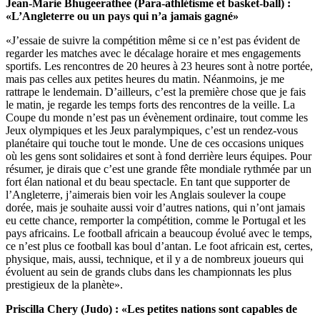
Jean-Marie Bhugeerathee (Para-athlétisme et basket-ball) :
«L’Angleterre ou un pays qui n’a jamais gagné»
«J’essaie de suivre la compétition même si ce n’est pas évident de
regarder les matches avec le décalage horaire et mes engagements
sportifs. Les rencontres de 20 heures à 23 heures sont à notre portée,
mais pas celles aux petites heures du matin. Néanmoins, je me
rattrape le lendemain. D’ailleurs, c’est la première chose que je fais
le matin, je regarde les temps forts des rencontres de la veille. La
Coupe du monde n’est pas un évènement ordinaire, tout comme les
Jeux olympiques et les Jeux paralympiques, c’est un rendez-vous
planétaire qui touche tout le monde. Une de ces occasions uniques
où les gens sont solidaires et sont à fond derrière leurs équipes. Pour
résumer, je dirais que c’est une grande fête mondiale rythmée par un
fort élan national et du beau spectacle. En tant que supporter de
l’Angleterre, j’aimerais bien voir les Anglais soulever la coupe
dorée, mais je souhaite aussi voir d’autres nations, qui n’ont jamais
eu cette chance, remporter la compétition, comme le Portugal et les
pays africains. Le football africain a beaucoup évolué avec le temps,
ce n’est plus ce football kas boul d’antan. Le foot africain est, certes,
physique, mais, aussi, technique, et il y a de nombreux joueurs qui
évoluent au sein de grands clubs dans les championnats les plus
prestigieux de la planète».
Priscilla Chery (Judo) : «Les petites nations sont capables de