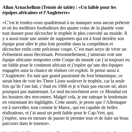
Allan Arnachellum (Tennis de table) : «Un faible pour les
équipes africaines et l’Angleterre»
«C’est le rendez-vous quadriennal à ne manquer sous aucun prétexte
et où les meilleurs footballeurs des quatre coins de la planète vont
tout donner pour décrocher le trophée le plus convoité au monde. Il
y a aussi toute une armée de supporters qui est à fond derrière son
équipe pour aller le plus loin possible dans la compétition et
décrocher enfin cette précieuse coupe. C’est mari serye de vivre un
évènement aussi électrisant. Personnellement, j’aimerais voir une
équipe africaine remporter cette Coupe du monde car j’ai toujours eu
un faible pour le continent africain et j’espère qu’une des équipes
engagées aura la chance de réaliser cet exploit. Je pense aussi à
l’Angleterre. En tant que grand passionné du foot britannique, ce
serait bien de voir les Three Lions soulever le trophée, car la seule
fois qu’ils l’ont fait, c’était en 1966 et je n’étais pas encore né, alors
pourquoi pas maintenant. Le seul inconvénient avec ce Mondial est
les horaires des rencontres. Malgré cela, je me rattrape le lendemain
en visionnant les highlights. Cette année, je pense que l’Allemagne
est à surveiller, tout comme le Maroc, qui est capable de belles
réalisations, et j’ai aussi un petit faible pour le Cap-Vert, qui,
j’espère, sera en mesure de passer le premier tour et de faire un beau
parcours dans le tournoi».