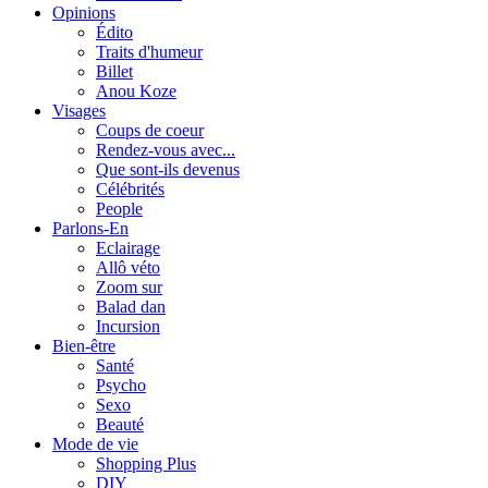
Opinions
Édito
Traits d'humeur
Billet
Anou Koze
Visages
Coups de coeur
Rendez-vous avec...
Que sont-ils devenus
Célébrités
People
Parlons-En
Eclairage
Allô véto
Zoom sur
Balad dan
Incursion
Bien-être
Santé
Psycho
Sexo
Beauté
Mode de vie
Shopping Plus
DIY