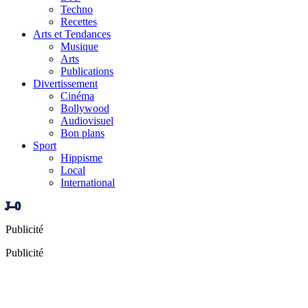
Techno
Recettes
Arts et Tendances
Musique
Arts
Publications
Divertissement
Cinéma
Bollywood
Audiovisuel
Bon plans
Sport
Hippisme
Local
International
J–0
Publicité
Publicité