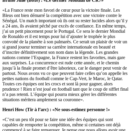
Bruno Julie (Boxe) : «Le dernier Mondial de CR7»
«La France reste mon favori de cœur pour la victoire finale. Les
Bleus ont bien démarré la compétition avec une victoire contre le
Sénégal. Un match important où ils ont su rester lucides alors qu’il y
a 24 ans, ils avaient péché par excès de confiance. En même temps,
j’ai un petit pincement pour le Portugal. Ce sera le dernier Mondial
de Ronaldo et il est temps pour lui d’ajouter le trophée le plus
convoité de la planète à son palmarès. Ce serait un plaisir de voir un
si grand joueur terminer sa carrière internationale en beauté et
d’inscrire définitivement son nom dans la légende. Les grandes
nations comme l’Espagne, la France restent les favorites, mais gare
aux surprises. La concurrence est rude cette année, et le chemin
jusqu’à la finale promet d’être laborieux, car le danger peut venir de
partout. Nous avons vu ce que peuvent faire celles qu’on appelle les
petites nations du football comme le Cap-Vert, le Maroc, le Qatar.
Toutes ces équipes ont les crocs et sont là pour gagner, alors
prudence ! Rien n’est joué en football tant que le coup de sifflet final
n’a pas retenti. L’équipe qui pourra mieux gérer les différentes
situations méritera amplement sa couronne».
Henri How (Tir à l’arc) : «Ne sous-estimez personne !»
«C’est un peu tôt pour se faire une idée des équipes qui sont
capables de remporter la compétition, même si certaines ont déjà
commencé à se faire remarquer. Je pense que nous allons avoir une