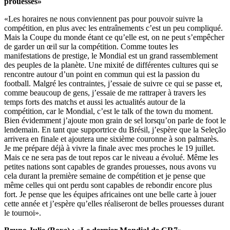
prouesses»
«Les horaires ne nous conviennent pas pour pouvoir suivre la
compétition, en plus avec les entraînements c’est un peu compliqué.
Mais la Coupe du monde étant ce qu’elle est, on ne peut s’empêcher
de garder un œil sur la compétition. Comme toutes les
manifestations de prestige, le Mondial est un grand rassemblement
des peuples de la planète. Une mixité de différentes cultures qui se
rencontre autour d’un point en commun qui est la passion du
football. Malgré les contraintes, j’essaie de suivre ce qui se passe et,
comme beaucoup de gens, j’essaie de me rattraper à travers les
temps forts des matchs et aussi les actualités autour de la
compétition, car le Mondial, c’est le talk of the town du moment.
Bien évidemment j’ajoute mon grain de sel lorsqu’on parle de foot le
lendemain. En tant que supportrice du Brésil, j’espère que la Seleção
arrivera en finale et ajoutera une sixième couronne à son palmarès.
Je me prépare déjà à vivre la finale avec mes proches le 19 juillet.
Mais ce ne sera pas de tout repos car le niveau a évolué. Même les
petites nations sont capables de grandes prouesses, nous avons vu
cela durant la première semaine de compétition et je pense que
même celles qui ont perdu sont capables de rebondir encore plus
fort. Je pense que les équipes africaines ont une belle carte à jouer
cette année et j’espère qu’elles réaliseront de belles prouesses durant
le tournoi».