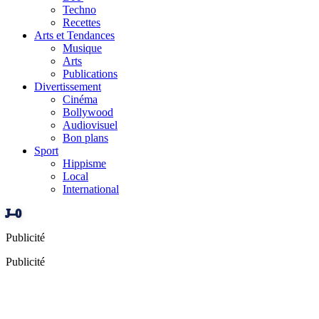
Techno
Recettes
Arts et Tendances
Musique
Arts
Publications
Divertissement
Cinéma
Bollywood
Audiovisuel
Bon plans
Sport
Hippisme
Local
International
J–0
Publicité
Publicité