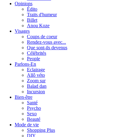
Opinions
Édito
Traits d'humeur
Billet
Anou Koze
Visages
Coups de coeur
Rendez-vous avec...
Que sont-ils devenus
Célébrités
People
Parlons-En
Eclairage
Allô véto
Zoom sur
Balad dan
Incursion
Bien-être
Santé
Psycho
Sexo
Beauté
Mode de vie
Shopping Plus
DIY