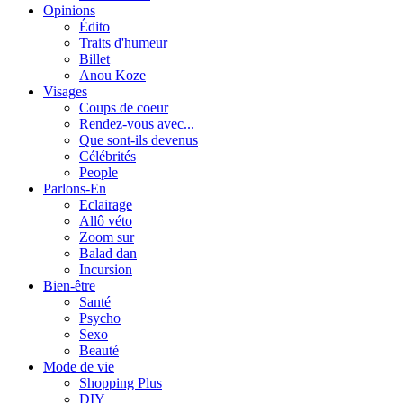
Opinions
Édito
Traits d'humeur
Billet
Anou Koze
Visages
Coups de coeur
Rendez-vous avec...
Que sont-ils devenus
Célébrités
People
Parlons-En
Eclairage
Allô véto
Zoom sur
Balad dan
Incursion
Bien-être
Santé
Psycho
Sexo
Beauté
Mode de vie
Shopping Plus
DIY