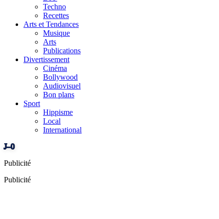
Techno
Recettes
Arts et Tendances
Musique
Arts
Publications
Divertissement
Cinéma
Bollywood
Audiovisuel
Bon plans
Sport
Hippisme
Local
International
J–0
Publicité
Publicité