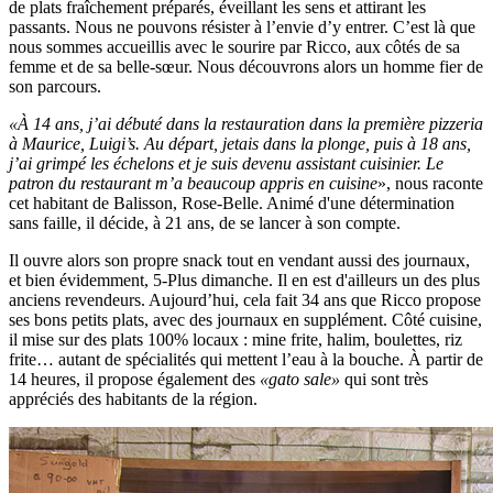
de plats fraîchement préparés, éveillant les sens et attirant les
passants. Nous ne pouvons résister à l’envie d’y entrer. C’est là que
nous sommes accueillis avec le sourire par Ricco, aux côtés de sa
femme et de sa belle-sœur. Nous découvrons alors un homme fier de
son parcours.
«À 14 ans, j’ai débuté dans la restauration dans la première pizzeria
à Maurice, Luigi’s. Au départ, jetais dans la plonge, puis à 18 ans,
j’ai grimpé les échelons et je suis devenu assistant cuisinier. Le
patron du restaurant m’a beaucoup appris en cuisine
», nous raconte
cet habitant de Balisson, Rose-Belle. Animé d'une détermination
sans faille, il décide, à 21 ans, de se lancer à son compte.
Il ouvre alors son propre snack tout en vendant aussi des journaux,
et bien évidemment, 5-Plus dimanche. Il en est d'ailleurs un des plus
anciens revendeurs. Aujourd’hui, cela fait 34 ans que Ricco propose
ses bons petits plats, avec des journaux en supplément. Côté cuisine,
il mise sur des plats 100% locaux : mine frite, halim, boulettes, riz
frite… autant de spécialités qui mettent l’eau à la bouche. À partir de
14 heures, il propose également des
«gato sale»
qui sont très
appréciés des habitants de la région.