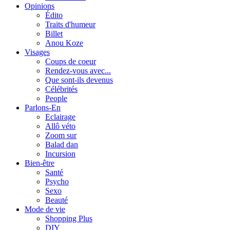
Opinions
Édito
Traits d'humeur
Billet
Anou Koze
Visages
Coups de coeur
Rendez-vous avec...
Que sont-ils devenus
Célébrités
People
Parlons-En
Eclairage
Allô véto
Zoom sur
Balad dan
Incursion
Bien-être
Santé
Psycho
Sexo
Beauté
Mode de vie
Shopping Plus
DIY