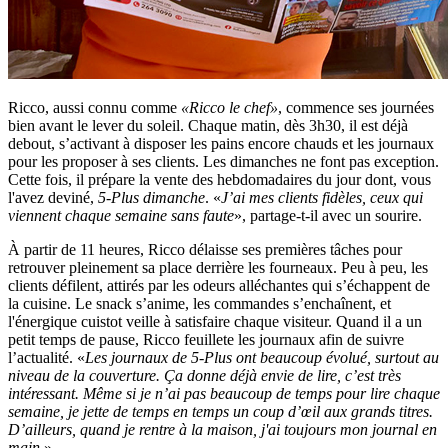
Ricco, aussi connu comme
«Ricco le chef»
, commence ses journées
bien avant le lever du soleil. Chaque matin, dès 3h30, il est déjà
debout, s’activant à disposer les pains encore chauds et les journaux
pour les proposer à ses clients. Les dimanches ne font pas exception.
Cette fois, il prépare la vente des hebdomadaires du jour dont, vous
l'avez deviné,
5-Plus dimanche
. «
J’ai mes clients fidèles, ceux qui
viennent chaque semaine sans faute
», partage-t-il avec un sourire.
À partir de 11 heures, Ricco délaisse ses premières tâches pour
retrouver pleinement sa place derrière les fourneaux. Peu à peu, les
clients défilent, attirés par les odeurs alléchantes qui s’échappent de
la cuisine. Le snack s’anime, les commandes s’enchaînent, et
l'énergique cuistot veille à satisfaire chaque visiteur. Quand il a un
petit temps de pause, Ricco feuillete les journaux afin de suivre
l’actualité. «
Les journaux de 5-Plus ont beaucoup évolué, surtout au
niveau de la couverture. Ça donne déjà envie de lire, c’est très
intéressant. Même si je n’ai pas beaucoup de temps pour lire chaque
semaine, je jette de temps en temps un coup d’œil aux grands titres.
D’ailleurs, quand je rentre à la maison, j'ai toujours mon journal en
main.
»