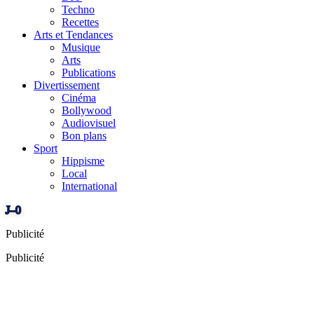
Techno
Recettes
Arts et Tendances
Musique
Arts
Publications
Divertissement
Cinéma
Bollywood
Audiovisuel
Bon plans
Sport
Hippisme
Local
International
J–0
Publicité
Publicité