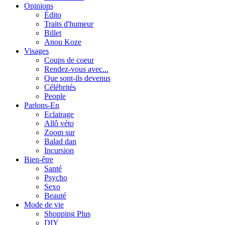
Opinions
Édito
Traits d'humeur
Billet
Anou Koze
Visages
Coups de coeur
Rendez-vous avec...
Que sont-ils devenus
Célébrités
People
Parlons-En
Eclairage
Allô véto
Zoom sur
Balad dan
Incursion
Bien-être
Santé
Psycho
Sexo
Beauté
Mode de vie
Shopping Plus
DIY