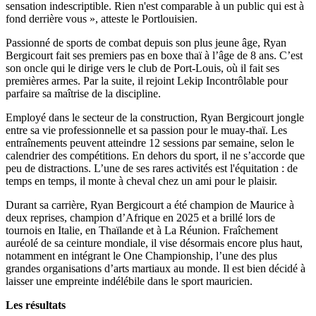
sensation indescriptible. Rien n'est comparable à un public qui est à
fond derrière vous », atteste le Portlouisien.
Passionné de sports de combat depuis son plus jeune âge, Ryan
Bergicourt fait ses premiers pas en boxe thaï à l’âge de 8 ans. C’est
son oncle qui le dirige vers le club de Port-Louis, où il fait ses
premières armes. Par la suite, il rejoint Lekip Incontrôlable pour
parfaire sa maîtrise de la discipline.
Employé dans le secteur de la construction, Ryan Bergicourt jongle
entre sa vie professionnelle et sa passion pour le muay-thaï. Les
entraînements peuvent atteindre 12 sessions par semaine, selon le
calendrier des compétitions. En dehors du sport, il ne s’accorde que
peu de distractions. L’une de ses rares activités est l'équitation : de
temps en temps, il monte à cheval chez un ami pour le plaisir.
Durant sa carrière, Ryan Bergicourt a été champion de Maurice à
deux reprises, champion d’Afrique en 2025 et a brillé lors de
tournois en Italie, en Thaïlande et à La Réunion. Fraîchement
auréolé de sa ceinture mondiale, il vise désormais encore plus haut,
notamment en intégrant le One Championship, l’une des plus
grandes organisations d’arts martiaux au monde. Il est bien décidé à
laisser une empreinte indélébile dans le sport mauricien.
Les résultats