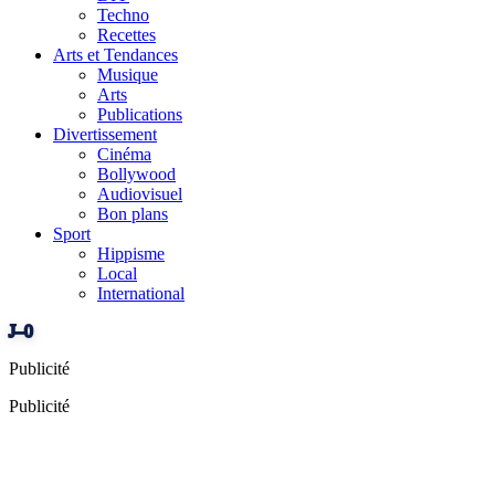
Techno
Recettes
Arts et Tendances
Musique
Arts
Publications
Divertissement
Cinéma
Bollywood
Audiovisuel
Bon plans
Sport
Hippisme
Local
International
J–0
Publicité
Publicité