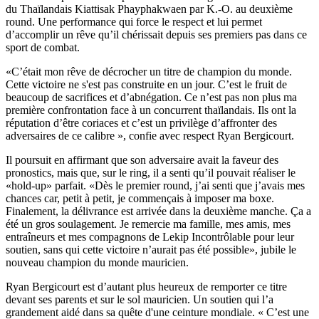
du Thaïlandais Kiattisak Phayphakwaen par K.-O. au deuxième
round. Une performance qui force le respect et lui permet
d’accomplir un rêve qu’il chérissait depuis ses premiers pas dans ce
sport de combat.
«C’était mon rêve de décrocher un titre de champion du monde.
Cette victoire ne s'est pas construite en un jour. C’est le fruit de
beaucoup de sacrifices et d’abnégation. Ce n’est pas non plus ma
première confrontation face à un concurrent thaïlandais. Ils ont la
réputation d’être coriaces et c’est un privilège d’affronter des
adversaires de ce calibre », confie avec respect Ryan Bergicourt.
Il poursuit en affirmant que son adversaire avait la faveur des
pronostics, mais que, sur le ring, il a senti qu’il pouvait réaliser le
«hold-up» parfait. «Dès le premier round, j’ai senti que j’avais mes
chances car, petit à petit, je commençais à imposer ma boxe.
Finalement, la délivrance est arrivée dans la deuxième manche. Ça a
été un gros soulagement. Je remercie ma famille, mes amis, mes
entraîneurs et mes compagnons de Lekip Incontrôlable pour leur
soutien, sans qui cette victoire n’aurait pas été possible», jubile le
nouveau champion du monde mauricien.
Ryan Bergicourt est d’autant plus heureux de remporter ce titre
devant ses parents et sur le sol mauricien. Un soutien qui l’a
grandement aidé dans sa quête d'une ceinture mondiale. « C’est une