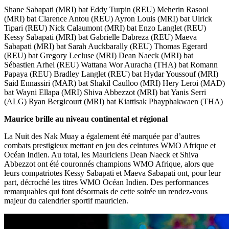
Shane Sabapati (MRI) bat Eddy Turpin (REU) Meherin Rasool
(MRI) bat Clarence Antou (REU) Ayron Louis (MRI) bat Ulrick
Tipari (REU) Nick Calaumont (MRI) bat Enzo Langlet (REU)
Kessy Sabapati (MRI) bat Gabrielle Dabreza (REU) Maeva
Sabapati (MRI) bat Sarah Auckbarally (REU) Thomas Egerard
(REU) bat Gregory Lecluse (MRI) Dean Naeck (MRI) bat
Sébastien Arhel (REU) Wattana Wor Auracha (THA) bat Romann
Papaya (REU) Bradley Langlet (REU) bat Hydar Youssouf (MRI)
Said Ennassiri (MAR) bat Shakil Caulloo (MRI) Hery Leroi (MAD)
bat Wayni Ellapa (MRI) Shiva Abbezzot (MRI) bat Yanis Serri
(ALG) Ryan Bergicourt (MRI) bat Kiattisak Phayphakwaen (THA)
Maurice brille au niveau continental et régional
La Nuit des Nak Muay a également été marquée par d’autres
combats prestigieux mettant en jeu des ceintures WMO Afrique et
Océan Indien. Au total, les Mauriciens Dean Naeck et Shiva
Abbezzot ont été couronnés champions WMO Afrique, alors que
leurs compatriotes Kessy Sabapati et Maeva Sabapati ont, pour leur
part, décroché les titres WMO Océan Indien. Des performances
remarquables qui font désormais de cette soirée un rendez-vous
majeur du calendrier sportif mauricien.