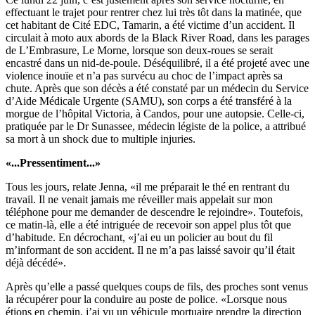
effectuant le trajet pour rentrer chez lui très tôt dans la matinée, que
cet habitant de Cité EDC, Tamarin, a été victime d’un accident. Il
circulait à moto aux abords de la Black River Road, dans les parages
de L’Embrasure, Le Morne, lorsque son deux-roues se serait
encastré dans un nid-de-poule. Déséquilibré, il a été projeté avec une
violence inouïe et n’a pas survécu au choc de l’impact après sa
chute. Après que son décès a été constaté par un médecin du Service
d’Aide Médicale Urgente (SAMU), son corps a été transféré à la
morgue de l’hôpital Victoria, à Candos, pour une autopsie. Celle-ci,
pratiquée par le Dr Sunassee, médecin légiste de la police, a attribué
sa mort à un shock due to multiple injuries.
«...Pressentiment...»
Tous les jours, relate Jenna, «il me préparait le thé en rentrant du
travail. Il ne venait jamais me réveiller mais appelait sur mon
téléphone pour me demander de descendre le rejoindre». Toutefois,
ce matin-là, elle a été intriguée de recevoir son appel plus tôt que
d’habitude. En décrochant, «j’ai eu un policier au bout du fil
m’informant de son accident. Il ne m’a pas laissé savoir qu’il était
déjà décédé».
Après qu’elle a passé quelques coups de fils, des proches sont venus
la récupérer pour la conduire au poste de police. «Lorsque nous
étions en chemin, j’ai vu un véhicule mortuaire prendre la direction