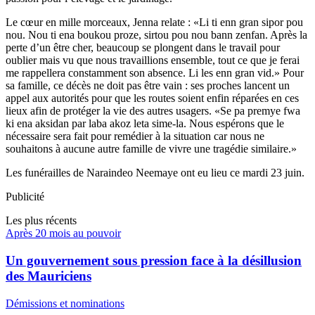
Le cœur en mille morceaux, Jenna relate : «Li ti enn gran sipor pou
nou. Nou ti ena boukou proze, sirtou pou nou bann zenfan. Après la
perte d’un être cher, beaucoup se plongent dans le travail pour
oublier mais vu que nous travaillions ensemble, tout ce que je ferai
me rappellera constamment son absence. Li les enn gran vid.» Pour
sa famille, ce décès ne doit pas être vain : ses proches lancent un
appel aux autorités pour que les routes soient enfin réparées en ces
lieux afin de protéger la vie des autres usagers. «Se pa premye fwa
ki ena aksidan par laba akoz leta sime-la. Nous espérons que le
nécessaire sera fait pour remédier à la situation car nous ne
souhaitons à aucune autre famille de vivre une tragédie similaire.»
Les funérailles de Naraindeo Neemaye ont eu lieu ce mardi 23 juin.
Publicité
Les plus récents
Après 20 mois au pouvoir
Un gouvernement sous pression face à la désillusion
des Mauriciens
Démissions et nominations