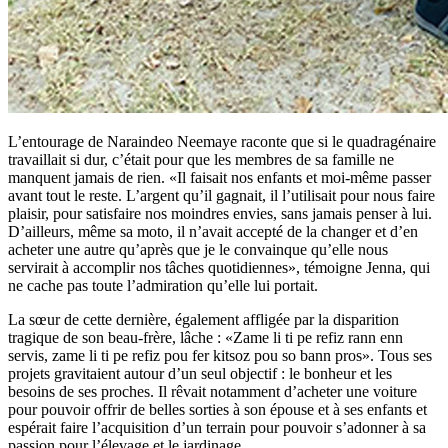
L’entourage de Naraindeo Neemaye raconte que si le quadragénaire
travaillait si dur, c’était pour que les membres de sa famille ne
manquent jamais de rien. «Il faisait nos enfants et moi-même passer
avant tout le reste. L’argent qu’il gagnait, il l’utilisait pour nous faire
plaisir, pour satisfaire nos moindres envies, sans jamais penser à lui.
D’ailleurs, même sa moto, il n’avait accepté de la changer et d’en
acheter une autre qu’après que je le convainque qu’elle nous
servirait à accomplir nos tâches quotidiennes», témoigne Jenna, qui
ne cache pas toute l’admiration qu’elle lui portait.
La sœur de cette dernière, également affligée par la disparition
tragique de son beau-frère, lâche : «Zame li ti pe refiz rann enn
servis, zame li ti pe refiz pou fer kitsoz pou so bann pros». Tous ses
projets gravitaient autour d’un seul objectif : le bonheur et les
besoins de ses proches. Il rêvait notamment d’acheter une voiture
pour pouvoir offrir de belles sorties à son épouse et à ses enfants et
espérait faire l’acquisition d’un terrain pour pouvoir s’adonner à sa
passion pour l’élevage et le jardinage.