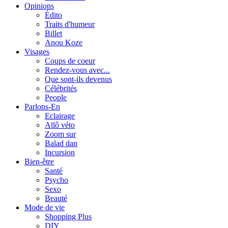
Opinions
Édito
Traits d'humeur
Billet
Anou Koze
Visages
Coups de coeur
Rendez-vous avec...
Que sont-ils devenus
Célébrités
People
Parlons-En
Eclairage
Allô véto
Zoom sur
Balad dan
Incursion
Bien-être
Santé
Psycho
Sexo
Beauté
Mode de vie
Shopping Plus
DIY