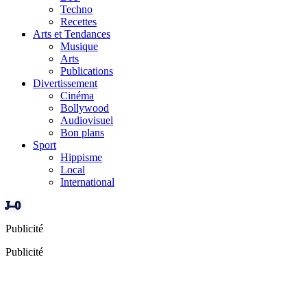
Techno
Recettes
Arts et Tendances
Musique
Arts
Publications
Divertissement
Cinéma
Bollywood
Audiovisuel
Bon plans
Sport
Hippisme
Local
International
J–0
Publicité
Publicité