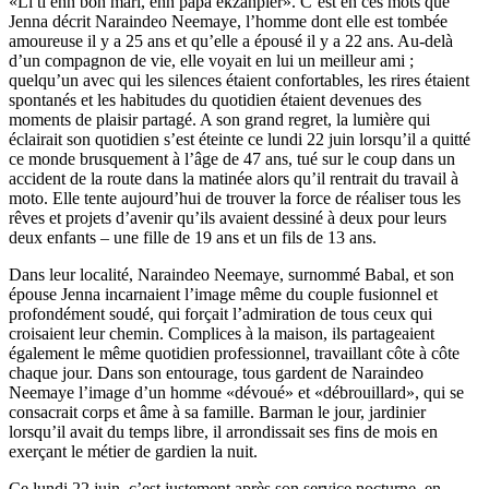
«Li ti enn bon mari, enn papa ekzanpler». C’est en ces mots que
Jenna décrit Naraindeo Neemaye, l’homme dont elle est tombée
amoureuse il y a 25 ans et qu’elle a épousé il y a 22 ans. Au-delà
d’un compagnon de vie, elle voyait en lui un meilleur ami ;
quelqu’un avec qui les silences étaient confortables, les rires étaient
spontanés et les habitudes du quotidien étaient devenues des
moments de plaisir partagé. A son grand regret, la lumière qui
éclairait son quotidien s’est éteinte ce lundi 22 juin lorsqu’il a quitté
ce monde brusquement à l’âge de 47 ans, tué sur le coup dans un
accident de la route dans la matinée alors qu’il rentrait du travail à
moto. Elle tente aujourd’hui de trouver la force de réaliser tous les
rêves et projets d’avenir qu’ils avaient dessiné à deux pour leurs
deux enfants – une fille de 19 ans et un fils de 13 ans.
Dans leur localité, Naraindeo Neemaye, surnommé Babal, et son
épouse Jenna incarnaient l’image même du couple fusionnel et
profondément soudé, qui forçait l’admiration de tous ceux qui
croisaient leur chemin. Complices à la maison, ils partageaient
également le même quotidien professionnel, travaillant côte à côte
chaque jour. Dans son entourage, tous gardent de Naraindeo
Neemaye l’image d’un homme «dévoué» et «débrouillard», qui se
consacrait corps et âme à sa famille. Barman le jour, jardinier
lorsqu’il avait du temps libre, il arrondissait ses fins de mois en
exerçant le métier de gardien la nuit.
Ce lundi 22 juin, c’est justement après son service nocturne, en