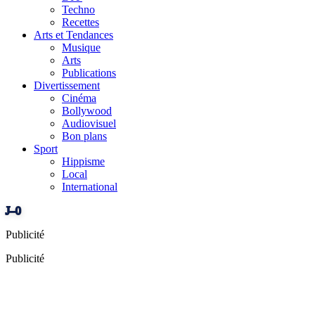
Techno
Recettes
Arts et Tendances
Musique
Arts
Publications
Divertissement
Cinéma
Bollywood
Audiovisuel
Bon plans
Sport
Hippisme
Local
International
J–0
Publicité
Publicité