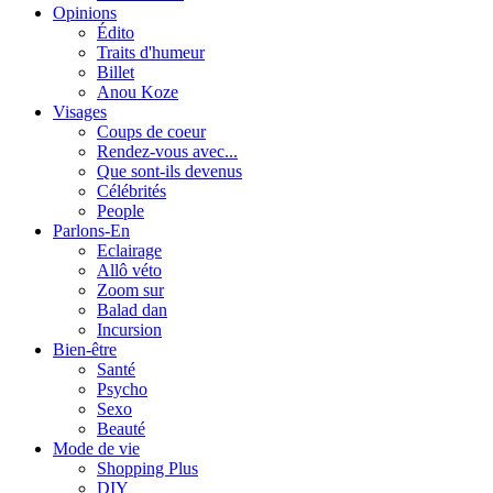
Opinions
Édito
Traits d'humeur
Billet
Anou Koze
Visages
Coups de coeur
Rendez-vous avec...
Que sont-ils devenus
Célébrités
People
Parlons-En
Eclairage
Allô véto
Zoom sur
Balad dan
Incursion
Bien-être
Santé
Psycho
Sexo
Beauté
Mode de vie
Shopping Plus
DIY