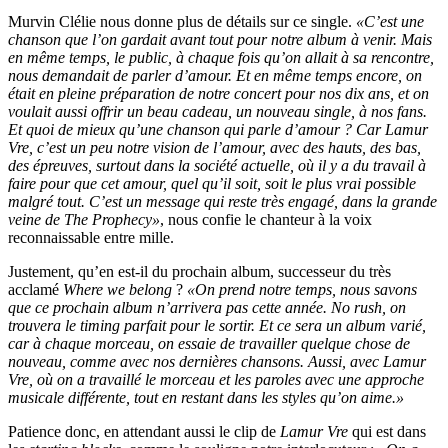
Murvin Clélie nous donne plus de détails sur ce single.
«C’est une
chanson que l’on gardait avant tout pour notre album à venir. Mais
en même temps, le public, à chaque fois qu’on allait à sa rencontre,
nous demandait de parler d’amour. Et en même temps encore, on
était en pleine préparation de notre concert pour nos dix ans, et on
voulait aussi offrir un beau cadeau, un nouveau single, à nos fans.
Et quoi de mieux qu’une chanson qui parle d’amour ? Car Lamur
Vre, c’est un peu notre vision de l’amour, avec des hauts, des bas,
des épreuves, surtout dans la société actuelle, où il y a du travail à
faire pour que cet amour, quel qu’il soit, soit le plus vrai possible
malgré tout. C’est un message qui reste très engagé, dans la grande
veine de The Prophecy»
, nous confie le chanteur à la voix
reconnaissable entre mille.
Justement, qu’en est-il du prochain album, successeur du très
acclamé
Where we belong
?
«On prend notre temps, nous savons
que ce prochain album n’arrivera pas cette année. No rush, on
trouvera le timing parfait pour le sortir. Et ce sera un album varié,
car à chaque morceau, on essaie de travailler quelque chose de
nouveau, comme avec nos dernières chansons. Aussi, avec Lamur
Vre, où on a travaillé le morceau et les paroles avec une approche
musicale différente, tout en restant dans les styles qu’on aime.»
Patience donc, en attendant aussi le clip de
Lamur Vre
qui est dans