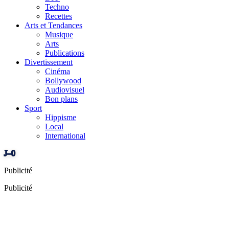
Techno
Recettes
Arts et Tendances
Musique
Arts
Publications
Divertissement
Cinéma
Bollywood
Audiovisuel
Bon plans
Sport
Hippisme
Local
International
J–0
Publicité
Publicité