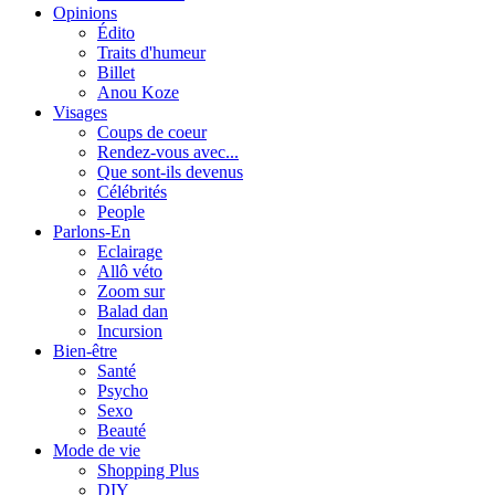
Opinions
Édito
Traits d'humeur
Billet
Anou Koze
Visages
Coups de coeur
Rendez-vous avec...
Que sont-ils devenus
Célébrités
People
Parlons-En
Eclairage
Allô véto
Zoom sur
Balad dan
Incursion
Bien-être
Santé
Psycho
Sexo
Beauté
Mode de vie
Shopping Plus
DIY