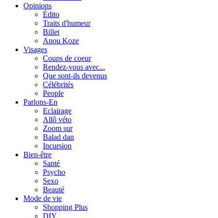
Opinions
Édito
Traits d'humeur
Billet
Anou Koze
Visages
Coups de coeur
Rendez-vous avec...
Que sont-ils devenus
Célébrités
People
Parlons-En
Eclairage
Allô véto
Zoom sur
Balad dan
Incursion
Bien-être
Santé
Psycho
Sexo
Beauté
Mode de vie
Shopping Plus
DIY