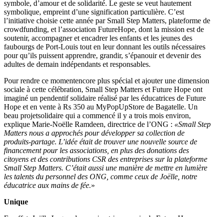
symbole, d’amour et de solidarité. Le geste se veut hautement
symbolique, empreint d’une signification particulière. C’est
l’initiative choisie cette année par Small Step Matters, plateforme de
crowdfunding, et l’association FutureHope, dont la mission est de
soutenir, accompagner et encadrer les enfants et les jeunes des
faubourgs de Port-Louis tout en leur donnant les outils nécessaires
pour qu’ils puissent apprendre, grandir, s’épanouir et devenir des
adultes de demain indépendants et responsables.
Pour rendre ce momentencore plus spécial et ajouter une dimension
sociale à cette célébration, Small Step Matters et Future Hope ont
imaginé un pendentif solidaire réalisé par les éducatrices de Future
Hope et en vente à Rs 350 au MyPopUpStore de Bagatelle. Un
beau projetsolidaire qui a commencé il y a trois mois environ,
explique Marie-Noëlle Ramdeen, directrice de l’ONG :
«Small Step
Matters nous a approchés pour développer sa collection de
produits-partage. L’idée était de trouver une nouvelle source de
financement pour les associations, en plus des donations des
citoyens et des contributions CSR des entreprises sur la plateforme
Small Step Matters. C’était aussi une manière de mettre en lumière
les talents du personnel des ONG, comme ceux de Joëlle, notre
éducatrice aux mains de fée.
»
Unique