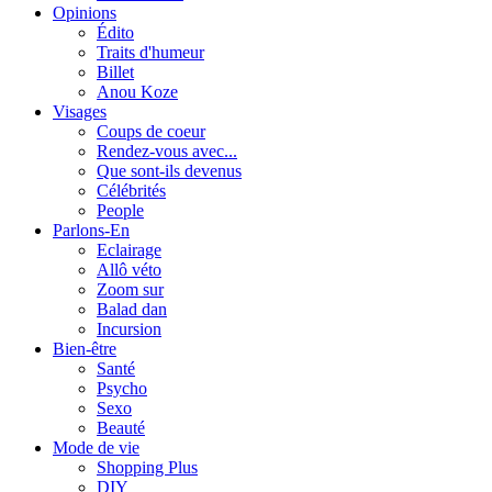
Opinions
Édito
Traits d'humeur
Billet
Anou Koze
Visages
Coups de coeur
Rendez-vous avec...
Que sont-ils devenus
Célébrités
People
Parlons-En
Eclairage
Allô véto
Zoom sur
Balad dan
Incursion
Bien-être
Santé
Psycho
Sexo
Beauté
Mode de vie
Shopping Plus
DIY