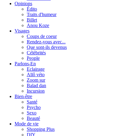
Opinions
Édito
Traits d'humeur
Billet
Anou Koze
Visages
Coups de coeur
Rendez-vous avec...
Que sont-ils devenus
Célébrités
People
Parlons-En
Eclairage
Allô véto
Zoom sur
Balad dan
Incursion
Bien-être
Santé
Psycho
Sexo
Beauté
Mode de vie
Shopping Plus
DIY