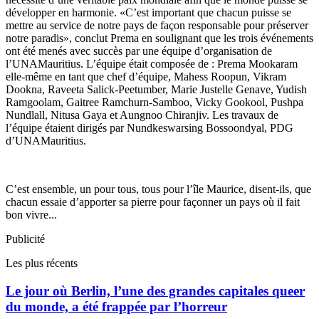
développer en harmonie. «C’est important que chacun puisse se
mettre au service de notre pays de façon responsable pour préserver
notre paradis», conclut Prema en soulignant que les trois événements
ont été menés avec succès par une équipe d’organisation de
l’UNAMauritius. L’équipe était composée de : Prema Mookaram
elle-même en tant que chef d’équipe, Mahess Roopun, Vikram
Dookna, Raveeta Salick-Peetumber, Marie Justelle Genave, Yudish
Ramgoolam, Gaitree Ramchurn-Samboo, Vicky Gookool, Pushpa
Nundlall, Nitusa Gaya et Aungnoo Chiranjiv. Les travaux de
l’équipe étaient dirigés par Nundkeswarsing Bossoondyal, PDG
d’UNAMauritius.
C’est ensemble, un pour tous, tous pour l’île Maurice, disent-ils, que
chacun essaie d’apporter sa pierre pour façonner un pays où il fait
bon vivre...
Publicité
Les plus récents
Le jour où Berlin, l’une des grandes capitales queer
du monde, a été frappée par l’horreur