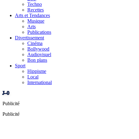
Techno
Recettes
Arts et Tendances
Musique
Arts
Publications
Divertissement
Cinéma
Bollywood
Audiovisuel
Bon plans
Sport
Hippisme
Local
International
J–0
Publicité
Publicité