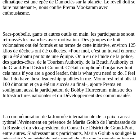
climatique est une épée de Damoclès sur la planète. Le réveil doit se
faire maintenant», nous confie Prema Mookaram avec
enthousiasme.
Sacs-poubelle, gants et autres outils en main, les participants se sont
retroussés les manches avec motivation. Des groupes de huit
volontaires ont été formés et au terme de cette initiative, environ 125
kilos de déchets ont été collectés. «Pour moi, c’est un travail énorme
qui a été abattu par toute une équipe. On a eu de l’aide de la police,
des gardes-côtes, de la Tourism Authority, de la Beach Authority et
du Grand-Port District Council. C’était compliqué d’organiser tout
cela mais if you are a good leader, this is what you need to do. I feel
that I do have these leadership qualities in me. Monn resi reini plis ki
100 dimounn et ça a été un succès au final», ajoute Prema en
soulignant aussi la participation de Bobby Hurreeram, ministre des
Infrastructures nationales et du Développement des communautés.
La commémoration de la Journée internationale de la paix a aussi
rythmé l’événement en présence de Mariia Golub de l’ambassade de
la Russie et du vice-président du Conseil de District de Grand-Port,
entre autres. S’adressant aux participants, Mariia Golub a souligné la
nécessité d’une véritable paix mondiale afin que le monde puisse se