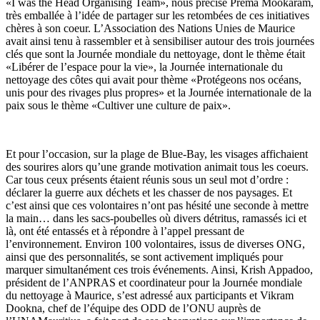
«I was the Head Organising Team», nous précise Prema Mookaram,
très emballée à l’idée de partager sur les retombées de ces initiatives
chères à son coeur. L’Association des Nations Unies de Maurice
avait ainsi tenu à rassembler et à sensibiliser autour des trois journées
clés que sont la Journée mondiale du nettoyage, dont le thème était
«Libérer de l’espace pour la vie», la Journée internationale du
nettoyage des côtes qui avait pour thème «Protégeons nos océans,
unis pour des rivages plus propres» et la Journée internationale de la
paix sous le thème «Cultiver une culture de paix».
Et pour l’occasion, sur la plage de Blue-Bay, les visages affichaient
des sourires alors qu’une grande motivation animait tous les coeurs.
Car tous ceux présents étaient réunis sous un seul mot d’ordre :
déclarer la guerre aux déchets et les chasser de nos paysages. Et
c’est ainsi que ces volontaires n’ont pas hésité une seconde à mettre
la main… dans les sacs-poubelles où divers détritus, ramassés ici et
là, ont été entassés et à répondre à l’appel pressant de
l’environnement. Environ 100 volontaires, issus de diverses ONG,
ainsi que des personnalités, se sont activement impliqués pour
marquer simultanément ces trois événements. Ainsi, Krish Appadoo,
président de l’ANPRAS et coordinateur pour la Journée mondiale
du nettoyage à Maurice, s’est adressé aux participants et Vikram
Dookna, chef de l’équipe des ODD de l’ONU auprès de