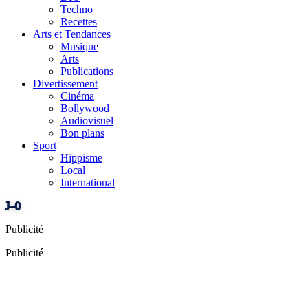
Techno
Recettes
Arts et Tendances
Musique
Arts
Publications
Divertissement
Cinéma
Bollywood
Audiovisuel
Bon plans
Sport
Hippisme
Local
International
J–0
Publicité
Publicité