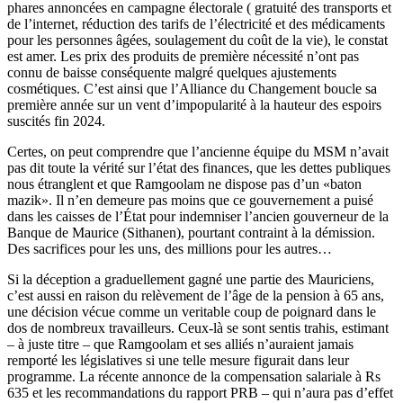
phares annoncées en campagne électorale ( gratuité des transports et
de l’internet, réduction des tarifs de l’électricité et des médicaments
pour les personnes âgées, soulagement du coût de la vie), le constat
est amer. Les prix des produits de première nécessité n’ont pas
connu de baisse conséquente malgré quelques ajustements
cosmétiques. C’est ainsi que l’Alliance du Changement boucle sa
première année sur un vent d’impopularité à la hauteur des espoirs
suscités fin 2024.
Certes, on peut comprendre que l’ancienne équipe du MSM n’avait
pas dit toute la vérité sur l’état des finances, que les dettes publiques
nous étranglent et que Ramgoolam ne dispose pas d’un «baton
mazik». Il n’en demeure pas moins que ce gouvernement a puisé
dans les caisses de l’État pour indemniser l’ancien gouverneur de la
Banque de Maurice (Sithanen), pourtant contraint à la démission.
Des sacrifices pour les uns, des millions pour les autres…
Si la déception a graduellement gagné une partie des Mauriciens,
c’est aussi en raison du relèvement de l’âge de la pension à 65 ans,
une décision vécue comme un veritable coup de poignard dans le
dos de nombreux travailleurs. Ceux-là se sont sentis trahis, estimant
– à juste titre – que Ramgoolam et ses alliés n’auraient jamais
remporté les législatives si une telle mesure figurait dans leur
programme. La récente annonce de la compensation salariale à Rs
635 et les recommandations du rapport PRB – qui n’aura pas d’effet