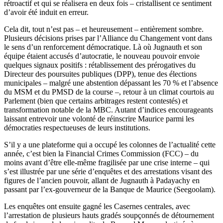
rétroactif et qui se réalisera en deux fois – cristallisent ce sentiment
d’avoir été induit en erreur.
Cela dit, tout n’est pas – et heureusement – entièrement sombre.
Plusieurs décisions prises par l’Alliance du Changement vont dans
le sens d’un renforcement démocratique. Là où Jugnauth et son
équipe étaient accusés d’autocratie, le nouveau pouvoir envoie
quelques signaux positifs : rétablissement des prérogatives du
Directeur des poursuites publiques (DPP), tenue des élections
municipales – malgré une abstention dépassant les 70 % et l’absence
du MSM et du PMSD de la course –, retour à un climat courtois au
Parlement (bien que certains arbitrages restent contestés) et
transformation notable de la MBC. Autant d’indices encourageants
laissant entrevoir une volonté de réinscrire Maurice parmi les
démocraties respectueuses de leurs institutions.
S’il y a une plateforme qui a occupé les colonnes de l’actualité cette
année, c’est bien la Financial Crimes Commission (FCC) – du
moins avant d’être elle-même fragilisée par une crise interne – qui
s’est illustrée par une série d’enquêtes et des arrestations visant des
figures de l’ancien pouvoir, allant de Jugnauth à Padayachy en
passant par l’ex-gouverneur de la Banque de Maurice (Seegoolam).
Les enquêtes ont ensuite gagné les Casernes centrales, avec
l’arrestation de plusieurs hauts gradés soupçonnés de détournement