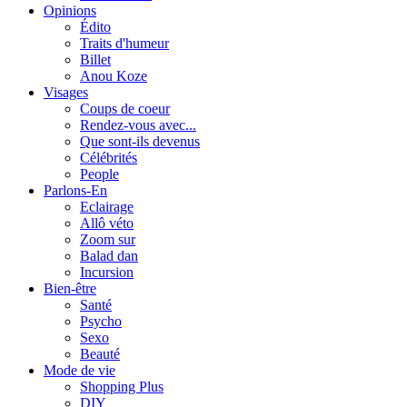
Opinions
Édito
Traits d'humeur
Billet
Anou Koze
Visages
Coups de coeur
Rendez-vous avec...
Que sont-ils devenus
Célébrités
People
Parlons-En
Eclairage
Allô véto
Zoom sur
Balad dan
Incursion
Bien-être
Santé
Psycho
Sexo
Beauté
Mode de vie
Shopping Plus
DIY