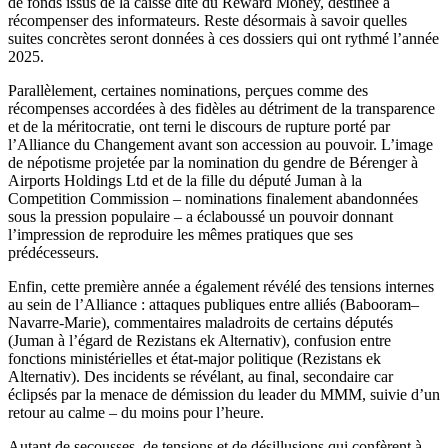
de fonds issus de la caisse dite du Reward Money, destinée à
récompenser des informateurs. Reste désormais à savoir quelles
suites concrètes seront données à ces dossiers qui ont rythmé l’année
2025.
Parallèlement, certaines nominations, perçues comme des
récompenses accordées à des fidèles au détriment de la transparence
et de la méritocratie, ont terni le discours de rupture porté par
l’Alliance du Changement avant son accession au pouvoir. L’image
de népotisme projetée par la nomination du gendre de Bérenger à
Airports Holdings Ltd et de la fille du député Juman à la
Competition Commission – nominations finalement abandonnées
sous la pression populaire – a éclaboussé un pouvoir donnant
l’impression de reproduire les mêmes pratiques que ses
prédécesseurs.
Enfin, cette première année a également révélé des tensions internes
au sein de l’Alliance : attaques publiques entre alliés (Babooram–
Navarre-Marie), commentaires maladroits de certains députés
(Juman à l’égard de Rezistans ek Alternativ), confusion entre
fonctions ministérielles et état-major politique (Rezistans ek
Alternativ). Des incidents se révélant, au final, secondaire car
éclipsés par la menace de démission du leader du MMM, suivie d’un
retour au calme – du moins pour l’heure.
Autant de secousses, de tensions et de désillusions qui confèrent à