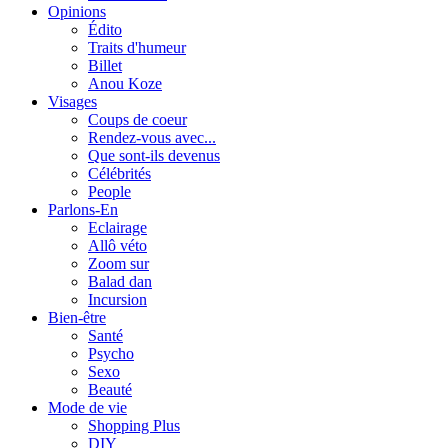
Opinions
Édito
Traits d'humeur
Billet
Anou Koze
Visages
Coups de coeur
Rendez-vous avec...
Que sont-ils devenus
Célébrités
People
Parlons-En
Eclairage
Allô véto
Zoom sur
Balad dan
Incursion
Bien-être
Santé
Psycho
Sexo
Beauté
Mode de vie
Shopping Plus
DIY