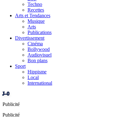
Techno
Recettes
Arts et Tendances
Musique
Arts
Publications
Divertissement
Cinéma
Bollywood
Audiovisuel
Bon plans
Sport
Hippisme
Local
International
J–0
Publicité
Publicité