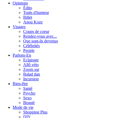
Opinions
Édito
Traits d'humeur
Billet
Anou Koze
Visages
Coups de coeur
Rendez-vous avec...
Que sont-ils devenus
Célébrités
People
Parlons-En
Eclairage
Allô véto
Zoom sur
Balad dan
Incursion
Bien-être
Santé
Psycho
Sexo
Beauté
Mode de vie
Shopping Plus
DIY