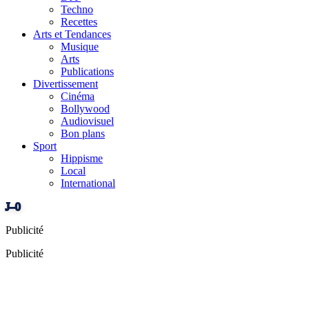
Techno
Recettes
Arts et Tendances
Musique
Arts
Publications
Divertissement
Cinéma
Bollywood
Audiovisuel
Bon plans
Sport
Hippisme
Local
International
J–0
Publicité
Publicité