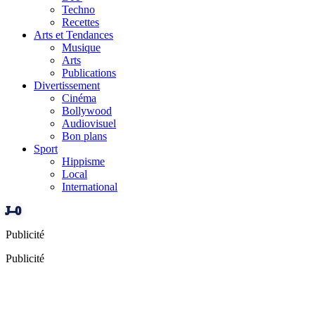
Techno
Recettes
Arts et Tendances
Musique
Arts
Publications
Divertissement
Cinéma
Bollywood
Audiovisuel
Bon plans
Sport
Hippisme
Local
International
J–0
Publicité
Publicité