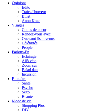
Opinions
Édito
Traits d'humeur
Billet
Anou Koze
Visages
Coups de coeur
Rendez-vous avec...
Que sont-ils devenus
Célébrités
People
Parlons-En
Eclairage
Allô véto
Zoom sur
Balad dan
Incursion
Bien-être
Santé
Psycho
Sexo
Beauté
Mode de vie
Shopping Plus
DIY