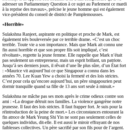
adresser un Parliamentary Question à ce sujet au Parlement ce mardi
à la reprise des travaux», précise le jeune homme qui est également
vice-président du conseil de district de Pamplemousses.
«Horrible»
Sulakshna Ranjeet, aspirante en politique et proche de Mark, est
également très bouleversée par ce terrible drame. «C’est un choc
terrible. Toute vie a son importance. Mais que Mark ait connu une
fin aussi horrible et que son propre fils soit impliqué, c’est
révoltant», regrette la jeune femme. Elle rappelle que Mark n’était
pas seulement un entrepreneur, mais un esprit brillant, un patriote.
Jusqu’à ses derniers jours, il rêvait d’une île plus sûre, d’un État fort
: «Maurice vit aujourd’hui ce que Singapour a connu dans les
années 70. Lee Kuan Yew a choisi la fermeté et des lois strictes.
C’est pour cela qu’encore aujourd’hui, un père singapourien peut
dormir tranquille quand sa fille de 13 ans sort seule à minuit.»
Sulakshna ne mâche pas ses mots après le crime odieux contre son
ami : «La drogue détruit nos familles. La violence gangrène notre
jeunesse. Il faut des lois strictes. Il faut frapper fort. Je suis pour la
réintroduction de la peine de mort.» Les circonstances entourant la
fin atroce de Mark Yeung Shi Yin ne sont pas seulement celles de
quelques individus, dit-elle. Il est aussi le miroir effrayant de nos
faiblesses collectives. Un père sacrifié par son fils pour de l’argent.