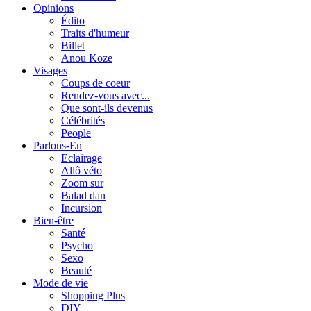
Opinions
Édito
Traits d'humeur
Billet
Anou Koze
Visages
Coups de coeur
Rendez-vous avec...
Que sont-ils devenus
Célébrités
People
Parlons-En
Eclairage
Allô véto
Zoom sur
Balad dan
Incursion
Bien-être
Santé
Psycho
Sexo
Beauté
Mode de vie
Shopping Plus
DIY