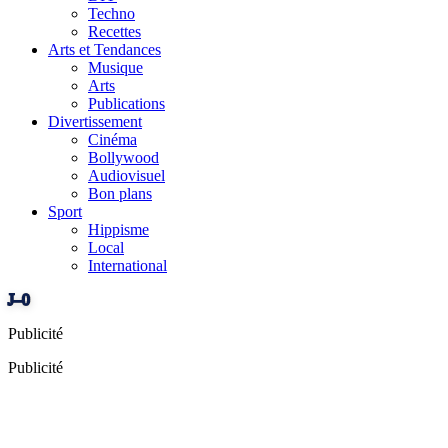
Techno
Recettes
Arts et Tendances
Musique
Arts
Publications
Divertissement
Cinéma
Bollywood
Audiovisuel
Bon plans
Sport
Hippisme
Local
International
J–0
Publicité
Publicité