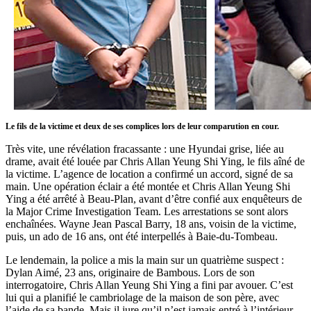
Le fils de la victime et deux de ses complices lors de leur comparution en cour.
Très vite, une révélation fracassante : une Hyundai grise, liée au
drame, avait été louée par Chris Allan Yeung Shi Ying, le fils aîné de
la victime. L’agence de location a confirmé un accord, signé de sa
main. Une opération éclair a été montée et Chris Allan Yeung Shi
Ying a été arrêté à Beau-Plan, avant d’être confié aux enquêteurs de
la Major Crime Investigation Team. Les arrestations se sont alors
enchaînées. Wayne Jean Pascal Barry, 18 ans, voisin de la victime,
puis, un ado de 16 ans, ont été interpellés à Baie-du-Tombeau.
Le lendemain, la police a mis la main sur un quatrième suspect :
Dylan Aimé, 23 ans, originaire de Bambous. Lors de son
interrogatoire, Chris Allan Yeung Shi Ying a fini par avouer. C’est
lui qui a planifié le cambriolage de la maison de son père, avec
l’aide de sa bande. Mais il jure qu’il n’est jamais entré à l’intérieur,