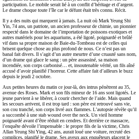
participation. Le mobile serait lié à un conflit d’héritage et d’argent.
Le drame choque toute l’île car le défunt était très connu. Récit.
Il y a des nuits qui marquent à jamais. La nuit où Mark Yeung Shi
Yin, 74 ans, un patriote, un ancien professeur de chimie, un pionnier
respecté dans le domaine de l’importation de poissons exotiques et
autres matériels pour les aquariums, a été ligoté, poignardé et brûlé
vif dans sa propre maison de Baie-du-Tombeau est de celles qui
brisent quelque chose au plus profond de nous. Ce n’est pas un
banal fait divers. Il s’agit d’un autre meurtre d’une cruauté sans nom,
d’un drame qui glace le sang : un père assassiné, sa maison
incendiée, son corps carbonisé… et, insoutenable vérité, un fils aîné
accusé d’avoir planifié l’horreur. Cette affaire fait d’ailleurs le buzz
depuis le jeudi 2 octobre.
Aux petites heures du matin ce jour-là, des intrus pénètrent au 35,
avenue des Roses. Mark et son fils mineur de 16 ans sont ligotés. Le
jeune parvient à se libérer, à courir chercher de l’aide. Mais quand
les secours arrivent, il est trop tard : son père est retrouvé sans vie,
son cou tranché, son corps livré aux flammes. L’autopsie révèle qu’il
a succombé à une stab wound over the neck. Un vieil homme
poignardé avant d’être réduit en cendres. Et derrière ce massacre,
l’enquête dévoile l’impensable : le propre fils de la victime, Chris
Allan Yeung Shi Ying, 42 ans, aurait loué une voiture, recruté des
complices, planifié le drame. Ses aveux aux enquêteurs glacent le