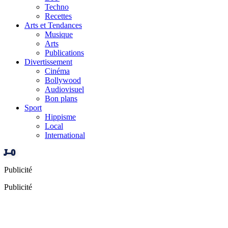
Techno
Recettes
Arts et Tendances
Musique
Arts
Publications
Divertissement
Cinéma
Bollywood
Audiovisuel
Bon plans
Sport
Hippisme
Local
International
J–0
Publicité
Publicité