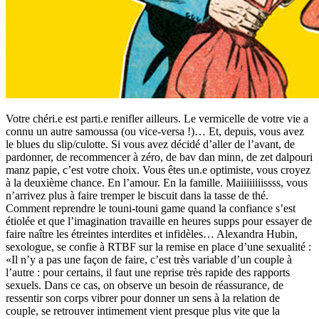
Votre chéri.e est parti.e renifler ailleurs. Le vermicelle de votre vie a
connu un autre samoussa (ou vice-versa !)… Et, depuis, vous avez
le blues du slip/culotte. Si vous avez décidé d’aller de l’avant, de
pardonner, de recommencer à zéro, de bav dan minn, de zet dalpouri
manz papie, c’est votre choix. Vous êtes un.e optimiste, vous croyez
à la deuxième chance. En l’amour. En la famille. Maiiiiiiiissss, vous
n’arrivez plus à faire tremper le biscuit dans la tasse de thé.
Comment reprendre le touni-touni game quand la confiance s’est
étiolée et que l’imagination travaille en heures supps pour essayer de
faire naître les étreintes interdites et infidèles… Alexandra Hubin,
sexologue, se confie à RTBF sur la remise en place d’une sexualité :
«Il n’y a pas une façon de faire, c’est très variable d’un couple à
l’autre : pour certains, il faut une reprise très rapide des rapports
sexuels. Dans ce cas, on observe un besoin de réassurance, de
ressentir son corps vibrer pour donner un sens à la relation de
couple, se retrouver intimement vient presque plus vite que la