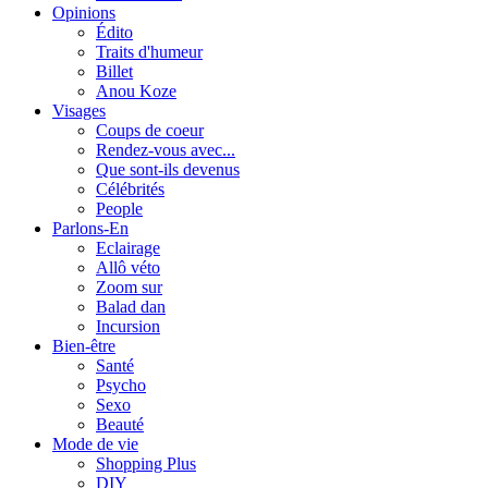
Opinions
Édito
Traits d'humeur
Billet
Anou Koze
Visages
Coups de coeur
Rendez-vous avec...
Que sont-ils devenus
Célébrités
People
Parlons-En
Eclairage
Allô véto
Zoom sur
Balad dan
Incursion
Bien-être
Santé
Psycho
Sexo
Beauté
Mode de vie
Shopping Plus
DIY