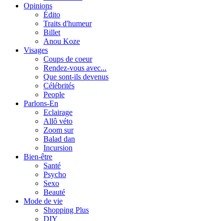
Opinions
Édito
Traits d'humeur
Billet
Anou Koze
Visages
Coups de coeur
Rendez-vous avec...
Que sont-ils devenus
Célébrités
People
Parlons-En
Eclairage
Allô véto
Zoom sur
Balad dan
Incursion
Bien-être
Santé
Psycho
Sexo
Beauté
Mode de vie
Shopping Plus
DIY