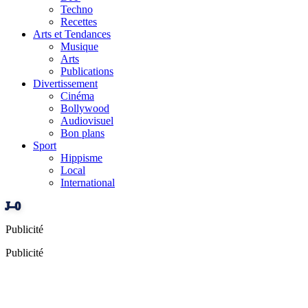
Techno
Recettes
Arts et Tendances
Musique
Arts
Publications
Divertissement
Cinéma
Bollywood
Audiovisuel
Bon plans
Sport
Hippisme
Local
International
J–0
Publicité
Publicité