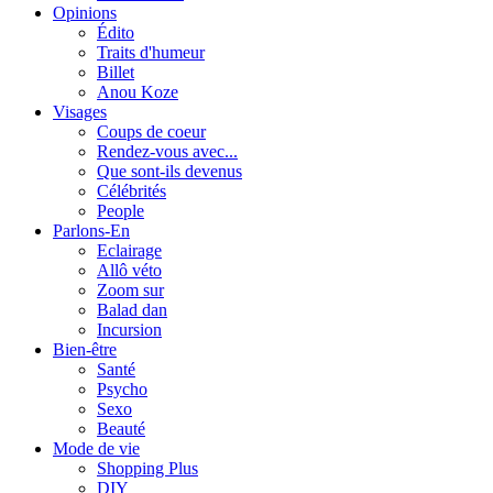
Opinions
Édito
Traits d'humeur
Billet
Anou Koze
Visages
Coups de coeur
Rendez-vous avec...
Que sont-ils devenus
Célébrités
People
Parlons-En
Eclairage
Allô véto
Zoom sur
Balad dan
Incursion
Bien-être
Santé
Psycho
Sexo
Beauté
Mode de vie
Shopping Plus
DIY