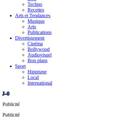
Techno
Recettes
Arts et Tendances
Musique
Arts
Publications
Divertissement
Cinéma
Bollywood
Audiovisuel
Bon plans
Sport
Hippisme
Local
International
J–0
Publicité
Publicité