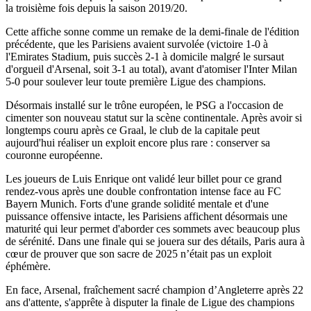
la troisième fois depuis la saison 2019/20.
Cette affiche sonne comme un remake de la demi-finale de l'édition
précédente, que les Parisiens avaient survolée (victoire 1-0 à
l'Emirates Stadium, puis succès 2-1 à domicile malgré le sursaut
d'orgueil d'Arsenal, soit 3-1 au total), avant d'atomiser l'Inter Milan
5-0 pour soulever leur toute première Ligue des champions.
Désormais installé sur le trône européen, le PSG a l'occasion de
cimenter son nouveau statut sur la scène continentale. Après avoir si
longtemps couru après ce Graal, le club de la capitale peut
aujourd'hui réaliser un exploit encore plus rare : conserver sa
couronne européenne.
Les joueurs de Luis Enrique ont validé leur billet pour ce grand
rendez-vous après une double confrontation intense face au FC
Bayern Munich. Forts d'une grande solidité mentale et d'une
puissance offensive intacte, les Parisiens affichent désormais une
maturité qui leur permet d'aborder ces sommets avec beaucoup plus
de sérénité. Dans une finale qui se jouera sur des détails, Paris aura à
cœur de prouver que son sacre de 2025 n’était pas un exploit
éphémère.
En face, Arsenal, fraîchement sacré champion d’Angleterre après 22
ans d'attente, s'apprête à disputer la finale de Ligue des champions