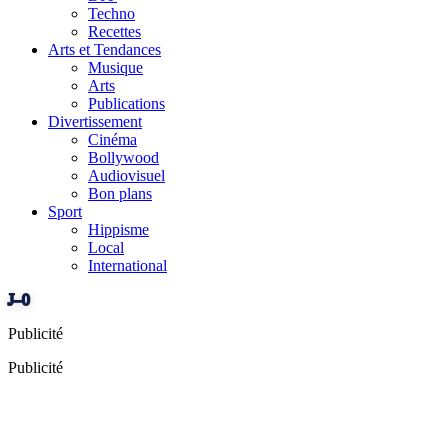
Techno
Recettes
Arts et Tendances
Musique
Arts
Publications
Divertissement
Cinéma
Bollywood
Audiovisuel
Bon plans
Sport
Hippisme
Local
International
J–0
Publicité
Publicité