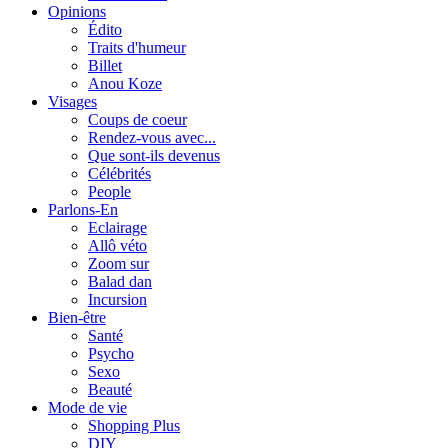
Opinions
Édito
Traits d'humeur
Billet
Anou Koze
Visages
Coups de coeur
Rendez-vous avec...
Que sont-ils devenus
Célébrités
People
Parlons-En
Eclairage
Allô véto
Zoom sur
Balad dan
Incursion
Bien-être
Santé
Psycho
Sexo
Beauté
Mode de vie
Shopping Plus
DIY