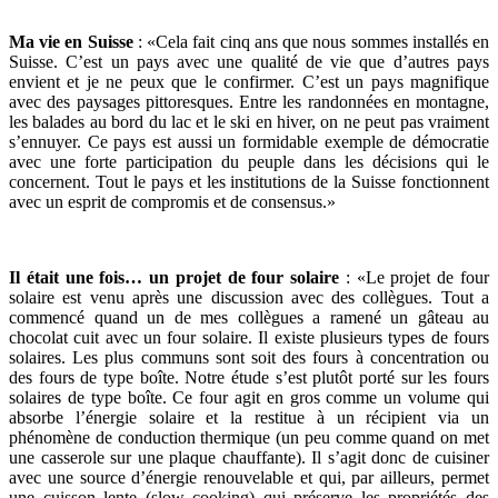
Ma vie en Suisse
: «Cela fait cinq ans que nous sommes installés en
Suisse. C’est un pays avec une qualité de vie que d’autres pays
envient et je ne peux que le confirmer. C’est un pays magnifique
avec des paysages pittoresques. Entre les randonnées en montagne,
les balades au bord du lac et le ski en hiver, on ne peut pas vraiment
s’ennuyer. Ce pays est aussi un formidable exemple de démocratie
avec une forte participation du peuple dans les décisions qui le
concernent. Tout le pays et les institutions de la Suisse fonctionnent
avec un esprit de compromis et de consensus.»
Il était une fois…
un projet de four solaire
: «Le projet de four
solaire est venu après une discussion avec des collègues. Tout a
commencé quand un de mes collègues a ramené un gâteau au
chocolat cuit avec un four solaire. Il existe plusieurs types de fours
solaires. Les plus communs sont soit des fours à concentration ou
des fours de type boîte. Notre étude s’est plutôt porté sur les fours
solaires de type boîte. Ce four agit en gros comme un volume qui
absorbe l’énergie solaire et la restitue à un récipient via un
phénomène de conduction thermique (un peu comme quand on met
une casserole sur une plaque chauffante). Il s’agit donc de cuisiner
avec une source d’énergie renouvelable et qui, par ailleurs, permet
une cuisson lente (slow cooking) qui préserve les propriétés des