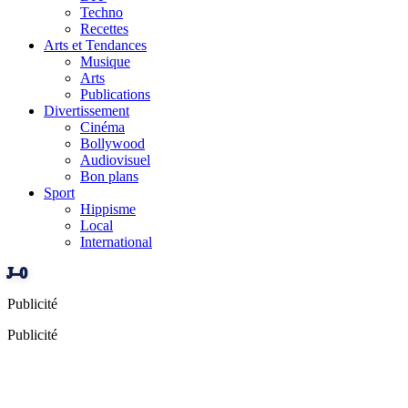
Techno
Recettes
Arts et Tendances
Musique
Arts
Publications
Divertissement
Cinéma
Bollywood
Audiovisuel
Bon plans
Sport
Hippisme
Local
International
J–0
Publicité
Publicité