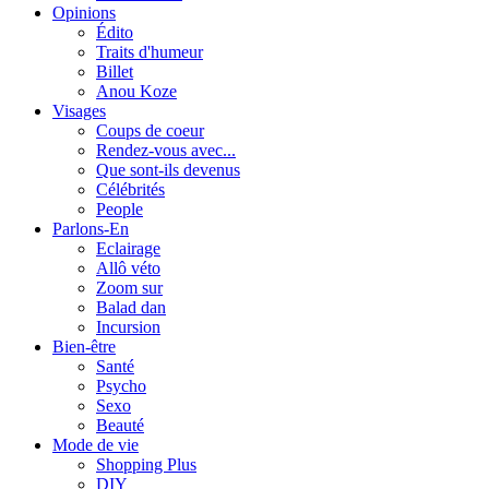
Opinions
Édito
Traits d'humeur
Billet
Anou Koze
Visages
Coups de coeur
Rendez-vous avec...
Que sont-ils devenus
Célébrités
People
Parlons-En
Eclairage
Allô véto
Zoom sur
Balad dan
Incursion
Bien-être
Santé
Psycho
Sexo
Beauté
Mode de vie
Shopping Plus
DIY