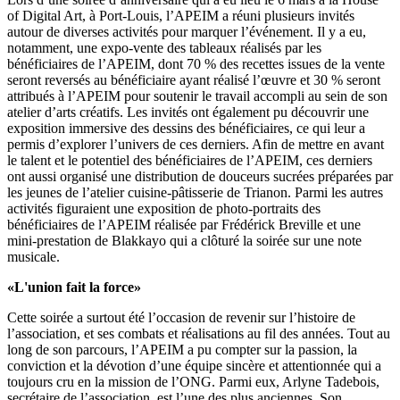
of Digital Art, à Port-Louis, l’APEIM a réuni plusieurs invités
autour de diverses activités pour marquer l’événement. Il y a eu,
notamment, une expo-vente des tableaux réalisés par les
bénéficiaires de l’APEIM, dont 70 % des recettes issues de la vente
seront reversés au bénéficiaire ayant réalisé l’œuvre et 30 % seront
attribués à l’APEIM pour soutenir le travail accompli au sein de son
atelier d’arts créatifs. Les invités ont également pu découvrir une
exposition immersive des dessins des bénéficiaires, ce qui leur a
permis d’explorer l’univers de ces derniers. Afin de mettre en avant
le talent et le potentiel des bénéficiaires de l’APEIM, ces derniers
ont aussi organisé une distribution de douceurs sucrées préparées par
les jeunes de l’atelier cuisine-pâtisserie de Trianon. Parmi les autres
activités figuraient une exposition de photo-portraits des
bénéficiaires de l’APEIM réalisée par Frédérick Breville et une
mini-prestation de Blakkayo qui a clôturé la soirée sur une note
musicale.
«L'union fait la force»
Cette soirée a surtout été l’occasion de revenir sur l’histoire de
l’association, et ses combats et réalisations au fil des années. Tout au
long de son parcours, l’APEIM a pu compter sur la passion, la
conviction et la dévotion d’une équipe sincère et attentionnée qui a
toujours cru en la mission de l’ONG. Parmi eux, Arlyne Tadebois,
secrétaire de l’association, est l’une des plus anciennes. Son