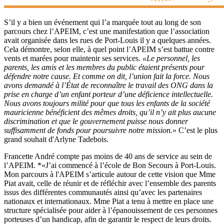
S’il y a bien un événement qui l’a marquée tout au long de son
parcours chez l’APEIM, c’est une manifestation que l’association
avait organisée dans les rues de Port-Louis il y a quelques années.
Cela démontre, selon elle, à quel point l’APEIM s’est battue contre
vents et marées pour maintenir ses services.
«Le personnel, les
parents, les amis et les membres du public étaient présents pour
défendre notre cause. Et comme on dit, l’union fait la force. Nous
avons demandé à l’État de reconnaître le travail des ONG dans la
prise en charge d’un enfant porteur d’une déficience intellectuelle.
Nous avons toujours milité pour que tous les enfants de la société
mauricienne bénéficient des mêmes droits, qu’il n’y ait plus aucune
discrimination et que le gouvernement puisse nous donner
suffisamment de fonds pour poursuivre notre mission.
» C’est le plus
grand souhait d'Arlyne Tadebois.
Francette André compte pas moins de 40 ans de service au sein de
l’APEIM. *«J’ai commencé à l’école de Bon Secours à Port-Louis.
Mon parcours à l'APEIM s’articule autour de cette vision que Mme
Piat avait, celle de réunir et de réfléchir avec l’ensemble des parents
issus des différentes communautés ainsi qu’avec les partenaires
nationaux et internationaux. Mme Piat a tenu à mettre en place une
structure spécialisée pour aider à l’épanouissement de ces personnes
porteuses d’un handicap, afin de garantir le respect de leurs droits.