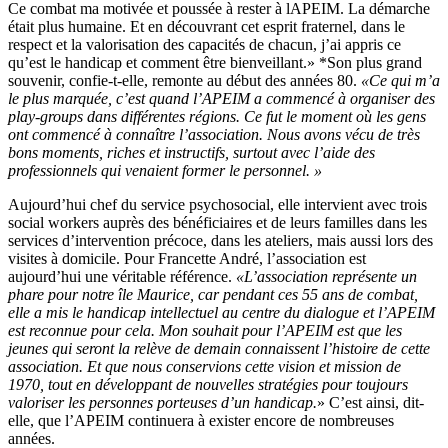
Ce combat ma motivée et poussée à rester à lAPEIM. La démarche
était plus humaine. Et en découvrant cet esprit fraternel, dans le
respect et la valorisation des capacités de chacun, j’ai appris ce
qu’est le handicap et comment être bienveillant.» *Son plus grand
souvenir, confie-t-elle, remonte au début des années 80.
«Ce qui m’a
le plus marquée, c’est quand l’APEIM a commencé à organiser des
play-groups dans différentes régions. Ce fut le moment où les gens
ont commencé à connaître l’association. Nous avons vécu de très
bons moments, riches et instructifs, surtout avec l’aide des
professionnels qui venaient former le personnel. »
Aujourd’hui chef du service psychosocial, elle intervient avec trois
social workers auprès des bénéficiaires et de leurs familles dans les
services d’intervention précoce, dans les ateliers, mais aussi lors des
visites à domicile. Pour Francette André, l’association est
aujourd’hui une véritable référence.
«L’association représente un
phare pour notre île Maurice, car pendant ces 55 ans de combat,
elle a mis le handicap intellectuel au centre du dialogue et l’APEIM
est reconnue pour cela. Mon souhait pour l’APEIM est que les
jeunes qui seront la relève de demain connaissent l’histoire de cette
association. Et que nous conservions cette vision et mission de
1970, tout en développant de nouvelles stratégies pour toujours
valoriser les personnes porteuses d’un handicap.
» C’est ainsi, dit-
elle, que l’APEIM continuera à exister encore de nombreuses
années.