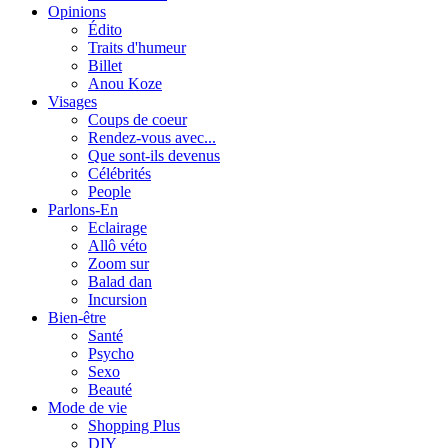
Opinions
Édito
Traits d'humeur
Billet
Anou Koze
Visages
Coups de coeur
Rendez-vous avec...
Que sont-ils devenus
Célébrités
People
Parlons-En
Eclairage
Allô véto
Zoom sur
Balad dan
Incursion
Bien-être
Santé
Psycho
Sexo
Beauté
Mode de vie
Shopping Plus
DIY