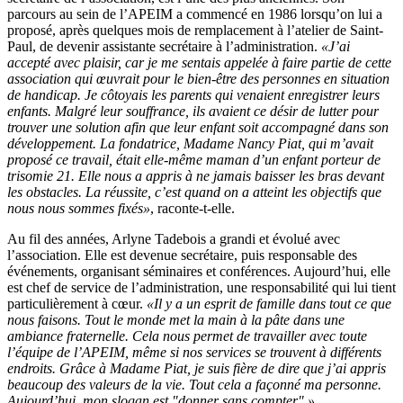
parcours au sein de l’APEIM a commencé en 1986 lorsqu’on lui a
proposé, après quelques mois de remplacement à l’atelier de Saint-
Paul, de devenir assistante secrétaire à l’administration.
«J’ai
accepté avec plaisir, car je me sentais appelée à faire partie de cette
association qui œuvrait pour le bien-être des personnes en situation
de handicap. Je côtoyais les parents qui venaient enregistrer leurs
enfants. Malgré leur souffrance, ils avaient ce désir de lutter pour
trouver une solution afin que leur enfant soit accompagné dans son
développement. La fondatrice, Madame Nancy Piat, qui m’avait
proposé ce travail, était elle-même maman d’un enfant porteur de
trisomie 21. Elle nous a appris à ne jamais baisser les bras devant
les obstacles. La réussite, c’est quand on a atteint les objectifs que
nous nous sommes fixés»
, raconte-t-elle.
Au fil des années, Arlyne Tadebois a grandi et évolué avec
l’association. Elle est devenue secrétaire, puis responsable des
événements, organisant séminaires et conférences. Aujourd’hui, elle
est chef de service de l’administration, une responsabilité qui lui tient
particulièrement à cœur.
«Il y a un esprit de famille dans tout ce que
nous faisons. Tout le monde met la main à la pâte dans une
ambiance fraternelle. Cela nous permet de travailler avec toute
l’équipe de l’APEIM, même si nos services se trouvent à différents
endroits. Grâce à Madame Piat, je suis fière de dire que j’ai appris
beaucoup des valeurs de la vie. Tout cela a façonné ma personne.
Aujourd’hui, mon slogan est "donner sans compter".»