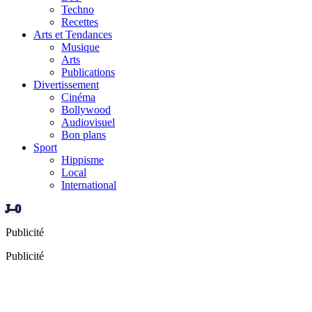
Techno
Recettes
Arts et Tendances
Musique
Arts
Publications
Divertissement
Cinéma
Bollywood
Audiovisuel
Bon plans
Sport
Hippisme
Local
International
J–0
Publicité
Publicité