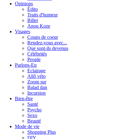
Opinions
Édito
Traits d'humeur
Billet
Anou Koze
Visages
Coups de coeur
Rendez-vous avec...
Que sont-ils devenus
Célébrités
People
Parlons-En
Eclairage
Allô véto
Zoom sur
Balad dan
Incursion
Bien-être
Santé
Psycho
Sexo
Beauté
Mode de vie
Shopping Plus
DIY