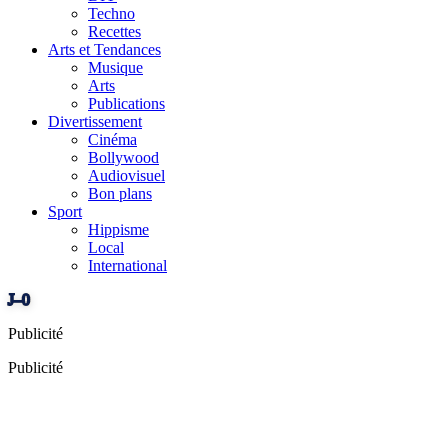
Techno
Recettes
Arts et Tendances
Musique
Arts
Publications
Divertissement
Cinéma
Bollywood
Audiovisuel
Bon plans
Sport
Hippisme
Local
International
J–0
Publicité
Publicité