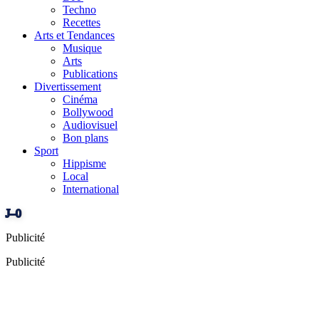
Techno
Recettes
Arts et Tendances
Musique
Arts
Publications
Divertissement
Cinéma
Bollywood
Audiovisuel
Bon plans
Sport
Hippisme
Local
International
J–0
Publicité
Publicité