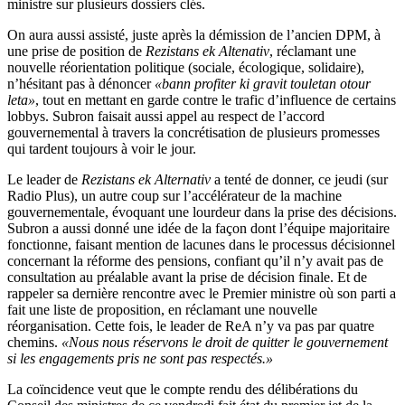
ministre sur plusieurs dossiers clés.
On aura aussi assisté, juste après la démission de l’ancien DPM, à
une prise de position de
Rezistans ek Altenativ
, réclamant une
nouvelle réorientation politique (sociale, écologique, solidaire),
n’hésitant pas à dénoncer
«bann profiter ki gravit touletan otour
leta»
, tout en mettant en garde contre le trafic d’influence de certains
lobbys. Subron faisait aussi appel au respect de l’accord
gouvernemental à travers la concrétisation de plusieurs promesses
qui tardent toujours à voir le jour.
Le leader de
Rezistans ek Alternativ
a tenté de donner, ce jeudi (sur
Radio Plus), un autre coup sur l’accélérateur de la machine
gouvernementale, évoquant une lourdeur dans la prise des décisions.
Subron a aussi donné une idée de la façon dont l’équipe majoritaire
fonctionne, faisant mention de lacunes dans le processus décisionnel
concernant la réforme des pensions, confiant qu’il n’y avait pas de
consultation au préalable avant la prise de décision finale. Et de
rappeler sa dernière rencontre avec le Premier ministre où son parti a
fait une liste de proposition, en réclamant une nouvelle
réorganisation. Cette fois, le leader de ReA n’y va pas par quatre
chemins.
«Nous nous réservons le droit de quitter le gouvernement
si les engagements pris ne sont pas respectés.»
La coïncidence veut que le compte rendu des délibérations du