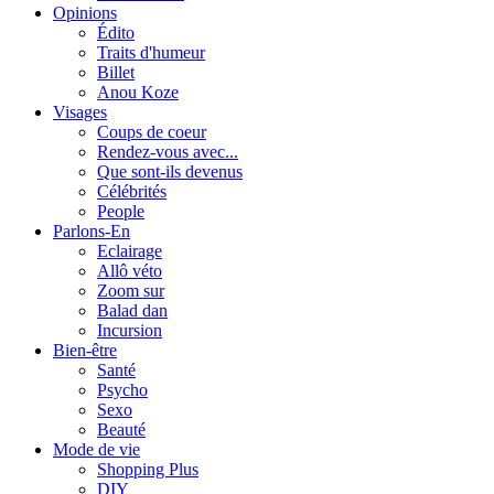
Opinions
Édito
Traits d'humeur
Billet
Anou Koze
Visages
Coups de coeur
Rendez-vous avec...
Que sont-ils devenus
Célébrités
People
Parlons-En
Eclairage
Allô véto
Zoom sur
Balad dan
Incursion
Bien-être
Santé
Psycho
Sexo
Beauté
Mode de vie
Shopping Plus
DIY