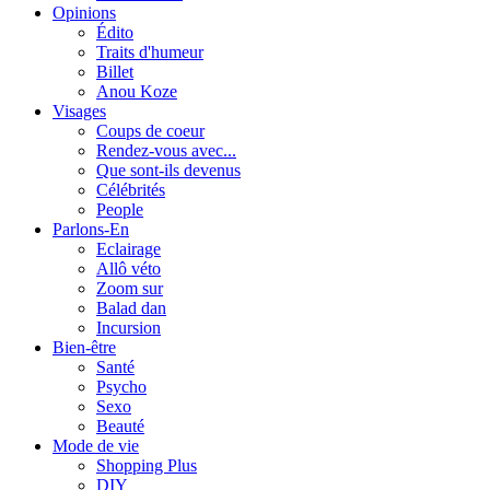
Opinions
Édito
Traits d'humeur
Billet
Anou Koze
Visages
Coups de coeur
Rendez-vous avec...
Que sont-ils devenus
Célébrités
People
Parlons-En
Eclairage
Allô véto
Zoom sur
Balad dan
Incursion
Bien-être
Santé
Psycho
Sexo
Beauté
Mode de vie
Shopping Plus
DIY