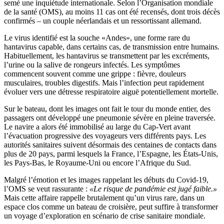
semé une inquiétude internationale. Selon l’Organisation mondiale
de la santé (OMS), au moins 11 cas ont été recensés, dont trois décès
confirmés – un couple néerlandais et un ressortissant allemand.
Le virus identifié est la souche «Andes», une forme rare du
hantavirus capable, dans certains cas, de transmission entre humains.
Habituellement, les hantavirus se transmettent par les excréments,
l’urine ou la salive de rongeurs infectés. Les symptômes
commencent souvent comme une grippe : fièvre, douleurs
musculaires, troubles digestifs. Mais l’infection peut rapidement
évoluer vers une détresse respiratoire aiguë potentiellement mortelle.
Sur le bateau, dont les images ont fait le tour du monde entier, des
passagers ont développé une pneumonie sévère en pleine traversée.
Le navire a alors été immobilisé au large du Cap-Vert avant
l’évacuation progressive des voyageurs vers différents pays. Les
autorités sanitaires suivent désormais des centaines de contacts dans
plus de 20 pays, parmi lesquels la France, l’Espagne, les États-Unis,
les Pays-Bas, le Royaume-Uni ou encore l’Afrique du Sud.
Malgré l’émotion et les images rappelant les débuts du Covid-19,
l’OMS se veut rassurante :
«Le risque de pandémie est jugé faible.»
Mais cette affaire rappelle brutalement qu’un virus rare, dans un
espace clos comme un bateau de croisière, peut suffire à transformer
un voyage d’exploration en scénario de crise sanitaire mondiale.