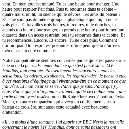
vent. En mer, tout est minuté. Tu as une heure pour manger. Une
heure pour respirer l’air frais. Puis tu retournes dans ta cabine –
quatre murs, un lit, un silence qui te dévore. Tes amis du bateau ?
S’ils ne sont pas du même groupe alphabétique que toi, tu ne les
vois plus. Tu travailles trois heures, tu rentres, tu te douches, tu
attends ton heure pour manger, tu prends une heure pour fumer une
cigarette dans un accès restreint, puis tu retournes dans ta cabine. Et
tu recommences. Encore. Et encore. Tu ne dors plus. Comment
dormir quand ton esprit est prisonnier d’une peur que tu n’arrives
même pas à mettre en mots ?»
Notre compatriote se sent très concernée par ce qui s’est passé sur le
bateau de la peur.
«En entendant ce qui s’est passé sur le MV
Hondius, tout remonte. Pas seulement les souvenirs – mais les
sensations, les odeurs, les silences, les regards vides. Je pense à eux,
à ces membres d’équipage qui vivent peut-être en ce moment ce que
j’ai vécu. Et mon cœur se serre. Parce que je sais. Parce que j’y
étais. Parce que je n’ai jamais vraiment quitté ce confinement – une
partie de moi y est restée
», nous dit Kate Flore avec émotion. Dylan
Medar, un autre compatriote qui a vécu un confinement sur un
bateau de croisière, suit aussi cette actualité avec beaucoup
d’attention.
«Il y a moins d’une semaine, j’ai appris sur BBC News la nouvelle
concernant le navire MV Hondius, dont certains passagers ont