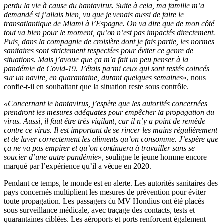
perdu la vie à cause du hantavirus. Suite à cela, ma famille m’a
demandé si j’allais bien, vu que je venais aussi de faire le
transatlantique de Miami à l’Espagne. On va dire que de mon côté
tout va bien pour le moment, qu’on n’est pas impactés directement.
Puis, dans la compagnie de croisière dont je fais partie, les normes
sanitaires sont strictement respectées pour éviter ce genre de
situations. Mais j’avoue que ça m’a fait un peu penser à la
pandémie de Covid-19. J’étais parmi ceux qui sont restés coincés
sur un navire, en quarantaine, durant quelques semaines
», nous
confie-t-il en souhaitant que la situation reste sous contrôle.
«Concernant le hantavirus, j’espère que les autorités concernées
prendront les mesures adéquates pour empêcher la propagation du
virus. Aussi, il faut être très vigilant, car il n’y a point de remède
contre ce virus. Il est important de se rincer les mains régulièrement
et de laver correctement les aliments qu’on consomme. J’espère que
ça ne va pas empirer et qu’on continuera à travailler sans se
soucier d’une autre pandémie
», souligne le jeune homme encore
marqué par l’expérience qu’il a vécue en 2020.
Pendant ce temps, le monde est en alerte. Les autorités sanitaires des
pays concernés multiplient les mesures de prévention pour éviter
toute propagation. Les passagers du MV Hondius ont été placés
sous surveillance médicale, avec traçage des contacts, tests et
quarantaines ciblées. Les aéroports et ports renforcent également