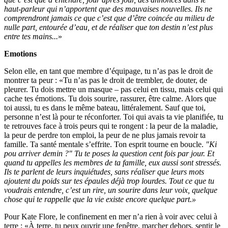
haut-parleur qui n’apportent que des mauvaises nouvelles. Ils ne
comprendront jamais ce que c’est que d’être coincée au milieu de
nulle part, entourée d’eau, et de réaliser que ton destin n’est plus
entre tes mains...
»
Emotions
Selon elle, en tant que membre d’équipage, tu n’as pas le droit de
montrer ta peur : «Tu n’as pas le droit de trembler, de douter, de
pleurer. Tu dois mettre un masque – pas celui en tissu, mais celui qui
cache tes émotions. Tu dois sourire, rassurer, être calme. Alors que
toi aussi, tu es dans le même bateau, littéralement. Sauf que toi,
personne n’est là pour te réconforter. Toi qui avais ta vie planifiée, tu
te retrouves face à trois peurs qui te rongent : la peur de la maladie,
la peur de perdre ton emploi, la peur de ne plus jamais revoir ta
famille. Ta santé mentale s’effrite. Ton esprit tourne en boucle.
"Ki
pou arriver demin ?" Tu te poses la question cent fois par jour. Et
quand tu appelles les membres de ta famille, eux aussi sont stressés.
Ils te parlent de leurs inquiétudes, sans réaliser que leurs mots
ajoutent du poids sur tes épaules déjà trop lourdes. Tout ce que tu
voudrais entendre, c’est un rire, un sourire dans leur voix, quelque
chose qui te rappelle que la vie existe encore quelque part.»
Pour Kate Flore, le confinement en mer n’a rien à voir avec celui à
terre : «À terre, tu peux ouvrir une fenêtre, marcher dehors, sentir le