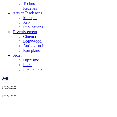
Techno
Recettes
Arts et Tendances
Musique
Arts
Publications
Divertissement
Cinéma
Bollywood
Audiovisuel
Bon plans
Sport
Hippisme
Local
International
J–0
Publicité
Publicité