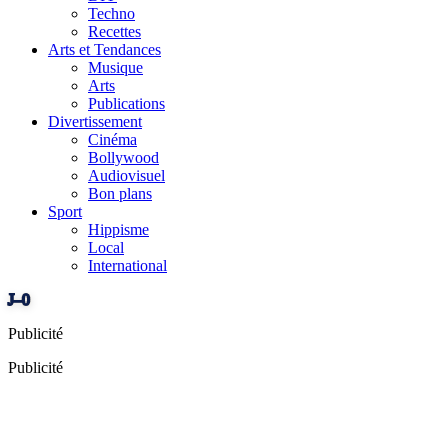
Techno
Recettes
Arts et Tendances
Musique
Arts
Publications
Divertissement
Cinéma
Bollywood
Audiovisuel
Bon plans
Sport
Hippisme
Local
International
J–0
Publicité
Publicité