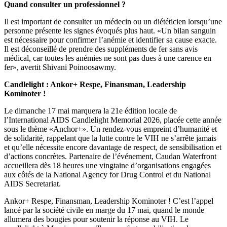
Quand consulter un professionnel ?
Il est important de consulter un médecin ou un diététicien lorsqu’une
personne présente les signes évoqués plus haut. «Un bilan sanguin
est nécessaire pour confirmer l’anémie et identifier sa cause exacte.
Il est déconseillé de prendre des suppléments de fer sans avis
médical, car toutes les anémies ne sont pas dues à une carence en
fer», avertit Shivani Poinoosawmy.
Candlelight : Ankor+ Respe, Finansman, Leadership
Kominoter !
Le dimanche 17 mai marquera la 21e édition locale de
l’International AIDS Candlelight Memorial 2026, placée cette année
sous le thème «Anchor+». Un rendez-vous empreint d’humanité et
de solidarité, rappelant que la lutte contre le VIH ne s’arrête jamais
et qu’elle nécessite encore davantage de respect, de sensibilisation et
d’actions concrètes. Partenaire de l’événement, Caudan Waterfront
accueillera dès 18 heures une vingtaine d’organisations engagées
aux côtés de la National Agency for Drug Control et du National
AIDS Secretariat.
Ankor+ Respe, Finansman, Leadership Kominoter ! C’est l’appel
lancé par la société civile en marge du 17 mai, quand le monde
allumera des bougies pour soutenir la réponse au VIH. Le