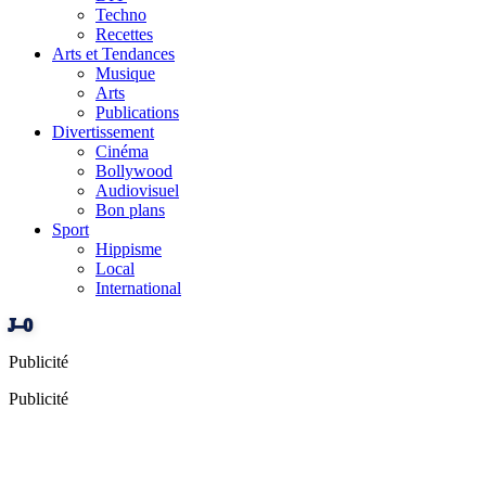
Techno
Recettes
Arts et Tendances
Musique
Arts
Publications
Divertissement
Cinéma
Bollywood
Audiovisuel
Bon plans
Sport
Hippisme
Local
International
J–0
Publicité
Publicité