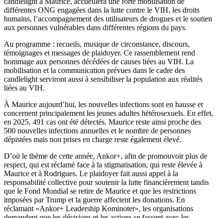
candlelight à Maurice, accueillera une forte mobilisation de
différentes ONG engagées dans la lutte contre le VIH, les droits
humains, l’accompagnement des utilisateurs de drogues et le soutien
aux personnes vulnérables dans différentes régions du pays.
Au programme : recueils, musique de circonstance, discours,
témoignages et messages de plaidoyer. Ce rassemblement rend
hommage aux personnes décédées de causes liées au VIH. La
mobilisation et la communication prévues dans le cadre des
candlelight serviront aussi à sensibiliser la population aux réalités
liées au VIH.
À Maurice aujourd’hui, les nouvelles infections sont en hausse et
concernent principalement les jeunes adultes hétérosexuels. En effet,
en 2025, 491 cas ont été détectés. Maurice reste ainsi proche des
500 nouvelles infections annuelles et le nombre de personnes
dépistées mais non prises en charge reste également élevé.
D’où le thème de cette année, Ankor+, afin de promouvoir plus de
respect, qui est réclamé face à la stigmatisation, qui reste élevée à
Maurice et à Rodrigues. Le plaidoyer fait aussi appel à la
responsabilité collective pour soutenir la lutte financièrement tandis
que le Fond Mondial se retire de Maurice et que les restrictions
imposées par Trump et la guerre affectent les donations. En
réclamant «Ankor+ Leadership Kominoter», les organisations
demandent que les décisions et les actions se fassent avec les