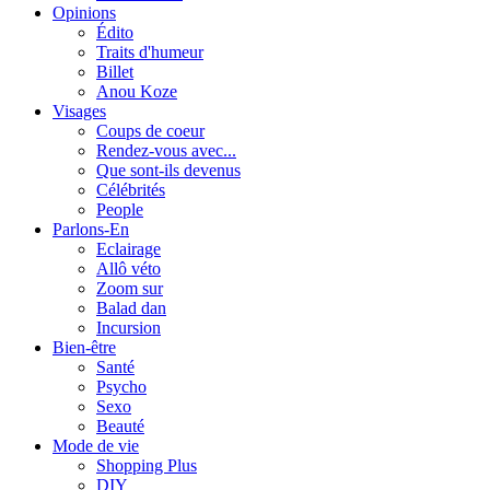
Opinions
Édito
Traits d'humeur
Billet
Anou Koze
Visages
Coups de coeur
Rendez-vous avec...
Que sont-ils devenus
Célébrités
People
Parlons-En
Eclairage
Allô véto
Zoom sur
Balad dan
Incursion
Bien-être
Santé
Psycho
Sexo
Beauté
Mode de vie
Shopping Plus
DIY