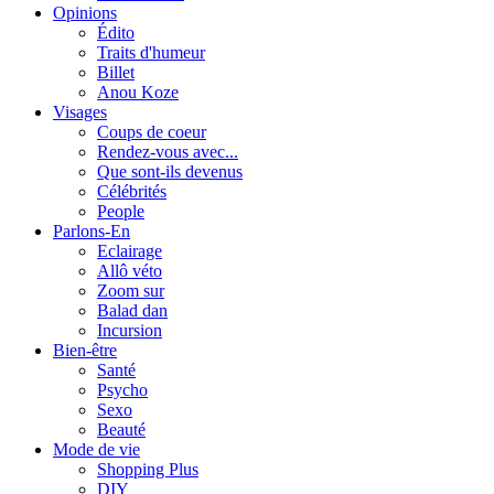
Opinions
Édito
Traits d'humeur
Billet
Anou Koze
Visages
Coups de coeur
Rendez-vous avec...
Que sont-ils devenus
Célébrités
People
Parlons-En
Eclairage
Allô véto
Zoom sur
Balad dan
Incursion
Bien-être
Santé
Psycho
Sexo
Beauté
Mode de vie
Shopping Plus
DIY