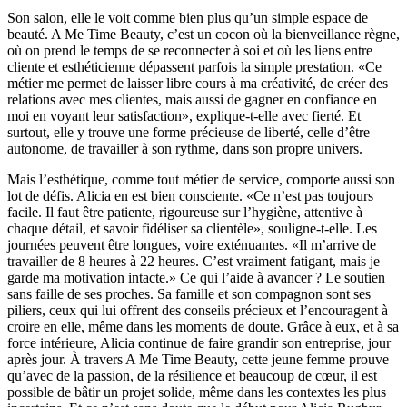
Son salon, elle le voit comme bien plus qu’un simple espace de
beauté. A Me Time Beauty, c’est un cocon où la bienveillance règne,
où on prend le temps de se reconnecter à soi et où les liens entre
cliente et esthéticienne dépassent parfois la simple prestation. «Ce
métier me permet de laisser libre cours à ma créativité, de créer des
relations avec mes clientes, mais aussi de gagner en confiance en
moi en voyant leur satisfaction», explique-t-elle avec fierté. Et
surtout, elle y trouve une forme précieuse de liberté, celle d’être
autonome, de travailler à son rythme, dans son propre univers.
Mais l’esthétique, comme tout métier de service, comporte aussi son
lot de défis. Alicia en est bien consciente. «Ce n’est pas toujours
facile. Il faut être patiente, rigoureuse sur l’hygiène, attentive à
chaque détail, et savoir fidéliser sa clientèle», souligne-t-elle. Les
journées peuvent être longues, voire exténuantes. «Il m’arrive de
travailler de 8 heures à 22 heures. C’est vraiment fatigant, mais je
garde ma motivation intacte.» Ce qui l’aide à avancer ? Le soutien
sans faille de ses proches. Sa famille et son compagnon sont ses
piliers, ceux qui lui offrent des conseils précieux et l’encouragent à
croire en elle, même dans les moments de doute. Grâce à eux, et à sa
force intérieure, Alicia continue de faire grandir son entreprise, jour
après jour. À travers A Me Time Beauty, cette jeune femme prouve
qu’avec de la passion, de la résilience et beaucoup de cœur, il est
possible de bâtir un projet solide, même dans les contextes les plus