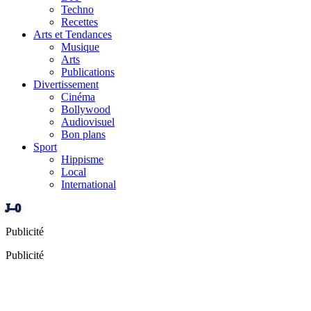
Techno
Recettes
Arts et Tendances
Musique
Arts
Publications
Divertissement
Cinéma
Bollywood
Audiovisuel
Bon plans
Sport
Hippisme
Local
International
J–0
Publicité
Publicité