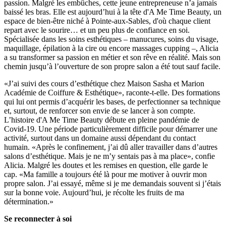
passion. Malgré les embûches, cette jeune entrepreneuse n’a jamais
baissé les bras. Elle est aujourd’hui à la tête d'A Me Time Beauty, un
espace de bien-être niché à Pointe-aux-Sables, d'où chaque client
repart avec le sourire… et un peu plus de confiance en soi.
Spécialisée dans les soins esthétiques – manucures, soins du visage,
maquillage, épilation à la cire ou encore massages cupping –, Alicia
a su transformer sa passion en métier et son rêve en réalité. Mais son
chemin jusqu’à l’ouverture de son propre salon a été tout sauf facile.
«J’ai suivi des cours d’esthétique chez Maison Sasha et Marion
Académie de Coiffure & Esthétique», raconte-t-elle. Des formations
qui lui ont permis d’acquérir les bases, de perfectionner sa technique
et, surtout, de renforcer son envie de se lancer à son compte.
L’histoire d'A Me Time Beauty débute en pleine pandémie de
Covid-19. Une période particulièrement difficile pour démarrer une
activité, surtout dans un domaine aussi dépendant du contact
humain. «Après le confinement, j’ai dû aller travailler dans d’autres
salons d’esthétique. Mais je ne m’y sentais pas à ma place», confie
Alicia. Malgré les doutes et les remises en question, elle garde le
cap. «Ma famille a toujours été là pour me motiver à ouvrir mon
propre salon. J’ai essayé, même si je me demandais souvent si j’étais
sur la bonne voie. Aujourd’hui, je récolte les fruits de ma
détermination.»
Se reconnecter à soi