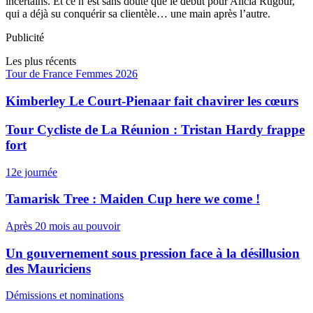
incertains. Et ce n’est sans doute que le début pour Alicia Rugbur,
qui a déjà su conquérir sa clientèle… une main après l’autre.
Publicité
Les plus récents
Tour de France Femmes 2026
Kimberley Le Court-Pienaar fait chavirer les cœurs
Tour Cycliste de La Réunion : Tristan Hardy frappe
fort
12e journée
Tamarisk Tree : Maiden Cup here we come !
Après 20 mois au pouvoir
Un gouvernement sous pression face à la désillusion
des Mauriciens
Démissions et nominations