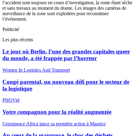
l’accident sont toujours en cours d’investigation, la route étant sèche
et sans travaux au moment du drame. Les images des caméras de
surveillance de la zone sont exploitées pour reconstituer
l’événement.
Publicité
Les plus récents
Le jour où Berlin, l’une des grandes capitales queer
du monde, a été frappée par l’horreur
Women In Logistics And Transport
Congé parental, un nouveau défi pour le secteur de
la logistique
PHOVid
Votre compagnon pour la réalité augmentée
Greenpeace Africa lance sa première action à Maurice
Au cœur de la mangrove, le choc des déchets