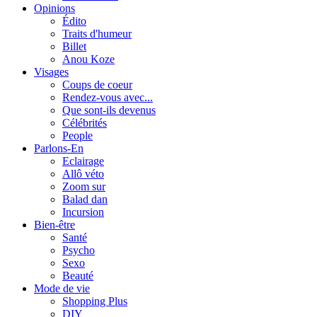
Opinions
Édito
Traits d'humeur
Billet
Anou Koze
Visages
Coups de coeur
Rendez-vous avec...
Que sont-ils devenus
Célébrités
People
Parlons-En
Eclairage
Allô véto
Zoom sur
Balad dan
Incursion
Bien-être
Santé
Psycho
Sexo
Beauté
Mode de vie
Shopping Plus
DIY