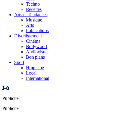
Techno
Recettes
Arts et Tendances
Musique
Arts
Publications
Divertissement
Cinéma
Bollywood
Audiovisuel
Bon plans
Sport
Hippisme
Local
International
J–0
Publicité
Publicité