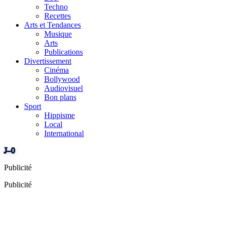
Techno
Recettes
Arts et Tendances
Musique
Arts
Publications
Divertissement
Cinéma
Bollywood
Audiovisuel
Bon plans
Sport
Hippisme
Local
International
J–0
Publicité
Publicité