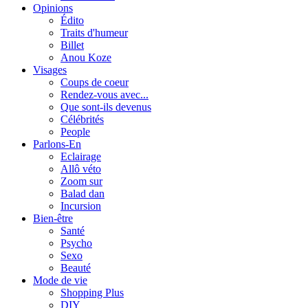
Opinions
Édito
Traits d'humeur
Billet
Anou Koze
Visages
Coups de coeur
Rendez-vous avec...
Que sont-ils devenus
Célébrités
People
Parlons-En
Eclairage
Allô véto
Zoom sur
Balad dan
Incursion
Bien-être
Santé
Psycho
Sexo
Beauté
Mode de vie
Shopping Plus
DIY