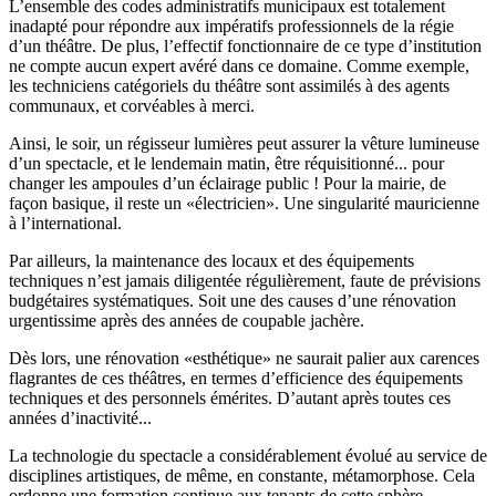
L’ensemble des codes administratifs municipaux est totalement
inadapté pour répondre aux impératifs professionnels de la régie
d’un théâtre. De plus, l’effectif fonctionnaire de ce type d’institution
ne compte aucun expert avéré dans ce domaine. Comme exemple,
les techniciens catégoriels du théâtre sont assimilés à des agents
communaux, et corvéables à merci.
Ainsi, le soir, un régisseur lumières peut assurer la vêture lumineuse
d’un spectacle, et le lendemain matin, être réquisitionné... pour
changer les ampoules d’un éclairage public ! Pour la mairie, de
façon basique, il reste un «électricien». Une singularité mauricienne
à l’international.
Par ailleurs, la maintenance des locaux et des équipements
techniques n’est jamais diligentée régulièrement, faute de prévisions
budgétaires systématiques. Soit une des causes d’une rénovation
urgentissime après des années de coupable jachère.
Dès lors, une rénovation «esthétique» ne saurait palier aux carences
flagrantes de ces théâtres, en termes d’efficience des équipements
techniques et des personnels émérites. D’autant après toutes ces
années d’inactivité...
La technologie du spectacle a considérablement évolué au service de
disciplines artistiques, de même, en constante, métamorphose. Cela
ordonne une formation continue aux tenants de cette sphère