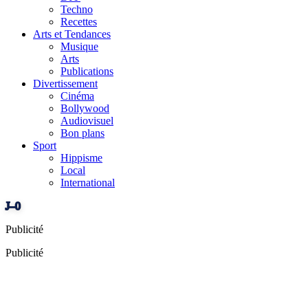
Techno
Recettes
Arts et Tendances
Musique
Arts
Publications
Divertissement
Cinéma
Bollywood
Audiovisuel
Bon plans
Sport
Hippisme
Local
International
J–0
Publicité
Publicité