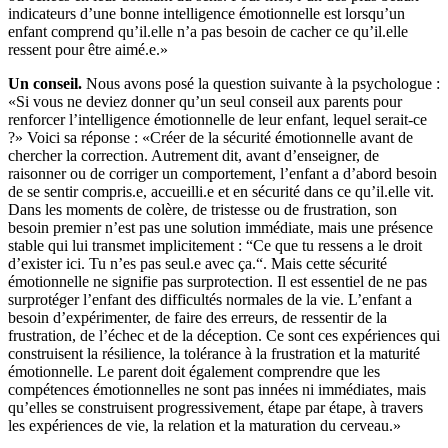
indicateurs d’une bonne intelligence émotionnelle est lorsqu’un
enfant comprend qu’il.elle n’a pas besoin de cacher ce qu’il.elle
ressent pour être aimé.e.»
Un conseil.
Nous avons posé la question suivante à la psychologue :
«Si vous ne deviez donner qu’un seul conseil aux parents pour
renforcer l’intelligence émotionnelle de leur enfant, lequel serait-ce
?» Voici sa réponse : «Créer de la sécurité émotionnelle avant de
chercher la correction. Autrement dit, avant d’enseigner, de
raisonner ou de corriger un comportement, l’enfant a d’abord besoin
de se sentir compris.e, accueilli.e et en sécurité dans ce qu’il.elle vit.
Dans les moments de colère, de tristesse ou de frustration, son
besoin premier n’est pas une solution immédiate, mais une présence
stable qui lui transmet implicitement : “Ce que tu ressens a le droit
d’exister ici. Tu n’es pas seul.e avec ça.“. Mais cette sécurité
émotionnelle ne signifie pas surprotection. Il est essentiel de ne pas
surprotéger l’enfant des difficultés normales de la vie. L’enfant a
besoin d’expérimenter, de faire des erreurs, de ressentir de la
frustration, de l’échec et de la déception. Ce sont ces expériences qui
construisent la résilience, la tolérance à la frustration et la maturité
émotionnelle. Le parent doit également comprendre que les
compétences émotionnelles ne sont pas innées ni immédiates, mais
qu’elles se construisent progressivement, étape par étape, à travers
les expériences de vie, la relation et la maturation du cerveau.»