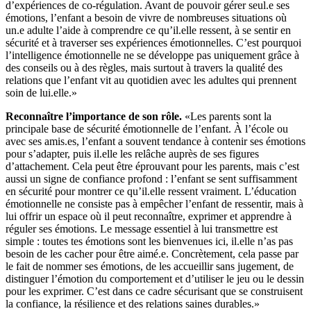
d’expériences de co-régulation. Avant de pouvoir gérer seul.e ses
émotions, l’enfant a besoin de vivre de nombreuses situations où
un.e adulte l’aide à comprendre ce qu’il.elle ressent, à se sentir en
sécurité et à traverser ses expériences émotionnelles. C’est pourquoi
l’intelligence émotionnelle ne se développe pas uniquement grâce à
des conseils ou à des règles, mais surtout à travers la qualité des
relations que l’enfant vit au quotidien avec les adultes qui prennent
soin de lui.elle.»
Reconnaître l’importance de son rôle.
«Les parents sont la
principale base de sécurité émotionnelle de l’enfant. À l’école ou
avec ses amis.es, l’enfant a souvent tendance à contenir ses émotions
pour s’adapter, puis il.elle les relâche auprès de ses figures
d’attachement. Cela peut être éprouvant pour les parents, mais c’est
aussi un signe de confiance profond : l’enfant se sent suffisamment
en sécurité pour montrer ce qu’il.elle ressent vraiment. L’éducation
émotionnelle ne consiste pas à empêcher l’enfant de ressentir, mais à
lui offrir un espace où il peut reconnaître, exprimer et apprendre à
réguler ses émotions. Le message essentiel à lui transmettre est
simple : toutes tes émotions sont les bienvenues ici, il.elle n’as pas
besoin de les cacher pour être aimé.e. Concrètement, cela passe par
le fait de nommer ses émotions, de les accueillir sans jugement, de
distinguer l’émotion du comportement et d’utiliser le jeu ou le dessin
pour les exprimer. C’est dans ce cadre sécurisant que se construisent
la confiance, la résilience et des relations saines durables.»