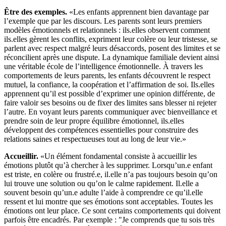
Être des exemples.
«Les enfants apprennent bien davantage par
l’exemple que par les discours. Les parents sont leurs premiers
modèles émotionnels et relationnels : ils.elles observent comment
ils.elles gèrent les conflits, expriment leur colère ou leur tristesse, se
parlent avec respect malgré leurs désaccords, posent des limites et se
réconcilient après une dispute. La dynamique familiale devient ainsi
une véritable école de l’intelligence émotionnelle. À travers les
comportements de leurs parents, les enfants découvrent le respect
mutuel, la confiance, la coopération et l’affirmation de soi. Ils.elles
apprennent qu’il est possible d’exprimer une opinion différente, de
faire valoir ses besoins ou de fixer des limites sans blesser ni rejeter
l’autre. En voyant leurs parents communiquer avec bienveillance et
prendre soin de leur propre équilibre émotionnel, ils.elles
développent des compétences essentielles pour construire des
relations saines et respectueuses tout au long de leur vie.»
Accueillir.
«Un élément fondamental consiste à accueillir les
émotions plutôt qu’à chercher à les supprimer. Lorsqu’un.e enfant
est triste, en colère ou frustré.e, il.elle n’a pas toujours besoin qu’on
lui trouve une solution ou qu’on le calme rapidement. Il.elle a
souvent besoin qu’un.e adulte l’aide à comprendre ce qu’il.elle
ressent et lui montre que ses émotions sont acceptables. Toutes les
émotions ont leur place. Ce sont certains comportements qui doivent
parfois être encadrés. Par exemple : "Je comprends que tu sois très