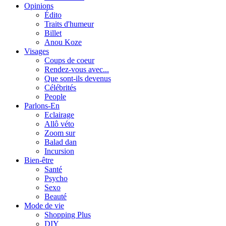
Opinions
Édito
Traits d'humeur
Billet
Anou Koze
Visages
Coups de coeur
Rendez-vous avec...
Que sont-ils devenus
Célébrités
People
Parlons-En
Eclairage
Allô véto
Zoom sur
Balad dan
Incursion
Bien-être
Santé
Psycho
Sexo
Beauté
Mode de vie
Shopping Plus
DIY