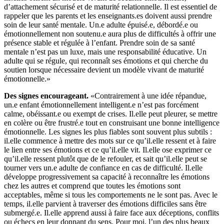
d’attachement sécurisé et de maturité relationnelle. Il est essentiel de
rappeler que les parents et les enseignants.es doivent aussi prendre
soin de leur santé mentale. Un.e adulte épuisé.e, débordé.e ou
émotionnellement non soutenu.e aura plus de difficultés à offrir une
présence stable et régulée à l’enfant. Prendre soin de sa santé
mentale n’est pas un luxe, mais une responsabilité éducative. Un
adulte qui se régule, qui reconnaît ses émotions et qui cherche du
soutien lorsque nécessaire devient un modèle vivant de maturité
émotionnelle.»
Des signes encourageant.
«Contrairement à une idée répandue,
un.e enfant émotionnellement intelligent.e n’est pas forcément
calme, obéissant.e ou exempt de crises. Il.elle peut pleurer, se mettre
en colère ou être frustré.e tout en construisant une bonne intelligence
émotionnelle. Les signes les plus fiables sont souvent plus subtils :
il.elle commence à mettre des mots sur ce qu’il.elle ressent et à faire
le lien entre ses émotions et ce qu’il.elle vit. Il.elle ose exprimer ce
qu’il.elle ressent plutôt que de le refouler, et sait qu’il.elle peut se
tourner vers un.e adulte de confiance en cas de difficulté. Il.elle
développe progressivement sa capacité à reconnaître les émotions
chez les autres et comprend que toutes les émotions sont
acceptables, même si tous les comportements ne le sont pas. Avec le
temps, il.elle parvient à traverser des émotions difficiles sans être
submergé.e. Il.elle apprend aussi à faire face aux déceptions, conflits
ou échecs en leur donnant du sens. Pour moi, l’un des plus beaux