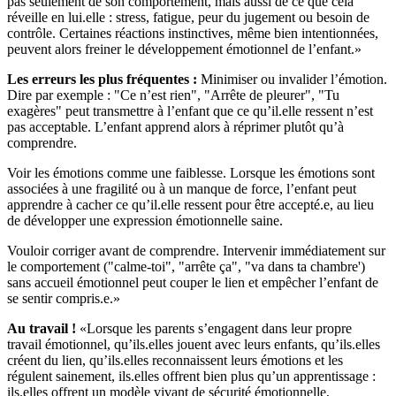
pas seulement de son comportement, mais aussi de ce que cela
réveille en lui.elle : stress, fatigue, peur du jugement ou besoin de
contrôle. Certaines réactions instinctives, même bien intentionnées,
peuvent alors freiner le développement émotionnel de l’enfant.»
Les erreurs les plus fréquentes :
Minimiser ou invalider l’émotion.
Dire par exemple : "Ce n’est rien", "Arrête de pleurer", "Tu
exagères" peut transmettre à l’enfant que ce qu’il.elle ressent n’est
pas acceptable. L’enfant apprend alors à réprimer plutôt qu’à
comprendre.
Voir les émotions comme une faiblesse. Lorsque les émotions sont
associées à une fragilité ou à un manque de force, l’enfant peut
apprendre à cacher ce qu’il.elle ressent pour être accepté.e, au lieu
de développer une expression émotionnelle saine.
Vouloir corriger avant de comprendre. Intervenir immédiatement sur
le comportement ("calme-toi", "arrête ça", "va dans ta chambre')
sans accueil émotionnel peut couper le lien et empêcher l’enfant de
se sentir compris.e.»
Au travail !
«Lorsque les parents s’engagent dans leur propre
travail émotionnel, qu’ils.elles jouent avec leurs enfants, qu’ils.elles
créent du lien, qu’ils.elles reconnaissent leurs émotions et les
régulent sainement, ils.elles offrent bien plus qu’un apprentissage :
ils.elles offrent un modèle vivant de sécurité émotionnelle,