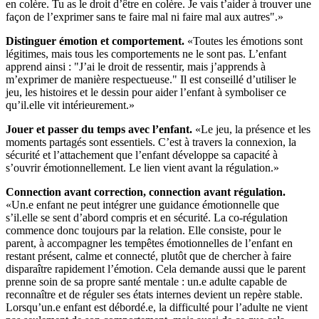
en colère. Tu as le droit d’être en colère. Je vais t’aider à trouver une
façon de l’exprimer sans te faire mal ni faire mal aux autres".»
Distinguer émotion et comportement.
«Toutes les émotions sont
légitimes, mais tous les comportements ne le sont pas. L’enfant
apprend ainsi : "J’ai le droit de ressentir, mais j’apprends à
m’exprimer de manière respectueuse." Il est conseillé d’utiliser le
jeu, les histoires et le dessin pour aider l’enfant à symboliser ce
qu’il.elle vit intérieurement.»
Jouer et passer du temps avec l’enfant.
«Le jeu, la présence et les
moments partagés sont essentiels. C’est à travers la connexion, la
sécurité et l’attachement que l’enfant développe sa capacité à
s’ouvrir émotionnellement. Le lien vient avant la régulation.»
Connection avant correction, connection avant régulation.
«Un.e enfant ne peut intégrer une guidance émotionnelle que
s’il.elle se sent d’abord compris et en sécurité. La co-régulation
commence donc toujours par la relation. Elle consiste, pour le
parent, à accompagner les tempêtes émotionnelles de l’enfant en
restant présent, calme et connecté, plutôt que de chercher à faire
disparaître rapidement l’émotion. Cela demande aussi que le parent
prenne soin de sa propre santé mentale : un.e adulte capable de
reconnaître et de réguler ses états internes devient un repère stable.
Lorsqu’un.e enfant est débordé.e, la difficulté pour l’adulte ne vient