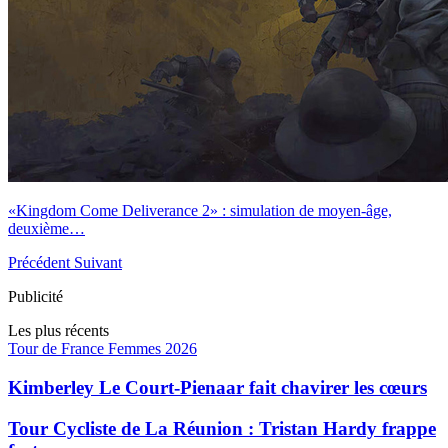
«Kingdom Come Deliverance 2» : simulation de moyen-âge,
deuxième…
Précédent
Suivant
Publicité
Les plus récents
Tour de France Femmes 2026
Kimberley Le Court-Pienaar fait chavirer les cœurs
Tour Cycliste de La Réunion : Tristan Hardy frappe