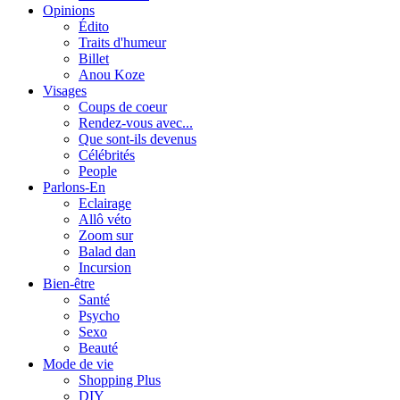
Opinions
Édito
Traits d'humeur
Billet
Anou Koze
Visages
Coups de coeur
Rendez-vous avec...
Que sont-ils devenus
Célébrités
People
Parlons-En
Eclairage
Allô véto
Zoom sur
Balad dan
Incursion
Bien-être
Santé
Psycho
Sexo
Beauté
Mode de vie
Shopping Plus
DIY