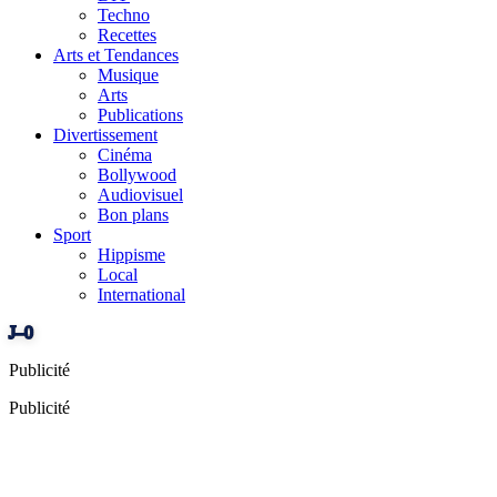
Techno
Recettes
Arts et Tendances
Musique
Arts
Publications
Divertissement
Cinéma
Bollywood
Audiovisuel
Bon plans
Sport
Hippisme
Local
International
J–0
Publicité
Publicité